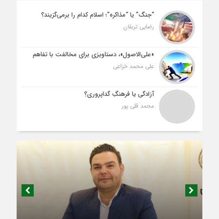
“جنگ” یا “مذاکره”؛ اسلام کدام را برمی‌گزیند؟
رضایی تربقان
«علی‌الاصول»، دستاویزی برای مخالفت با تفاهم
علی محمد خزاعی
آزادگی یا فرهنگِ گداپروری؟
محمد قلی پور