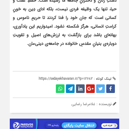
دستِ زنان و دخترانِ جامعه ما رسیده است. حفظِ عفت و
حیا، تنها یک وظیفه فردی نیست، بلکه ادای دِین به خونِ
کسانی است که جان خود را فدا کردند تا حریمِ ناموس و
کرامتِ انسانی، هرگز شکسته نشود. امیدواریم این یادآوری،
بهانه‌ای باشد برای بازگشت به ارزش‌های اصیل و تقویتِ
دوباره‌ی بنیانِ مقدسِ خانواده در جامعه‌ی دینی‌مان.
لینک کوتاه :
https://sedayekhavaran.ir/?p=12682
نویسنده : غلامرضا رضایی