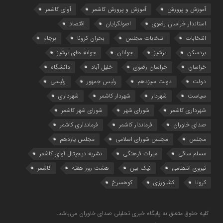
آموزش و پرورش
آموزش و پرورش کاشمر
آوای کاشمر
استاندار خراسان رضوی
اصولگرایان
اقتصاد
انتخابات
انتخابات مجلس
بحران کرونا
برجام
بردسکن
ترشیز
جوانان
جوانه های ترشیز
خراسان
خراسان رضوی
خلیل آباد
دانشگاه
دولت
دولت سیزدهم
رئیس جمهور
رئیسی
سیاست
شهردار
شهردار کاشمر
شهرداری
شهرداری کاشمر
شورای شهر
شورای شهر کاشمر
صدای خاوران
فرماندار کاشمر
فرمانداری کاشمر
مجلس
مجلس شورای اسلامی
مجلس یازدهم
مسلم ساقی
میراث فرهنگی
نشریه دیجیتال آوای کاشمر
نیروی انتظامی
نیک بین
هشت روز هفته
کاشمر
کرونا
کشاورزی
کوهسرخ
کلیه حقوق متعلق به پایگاه خبری تحلیلی صدای خاوران می‌باشد.