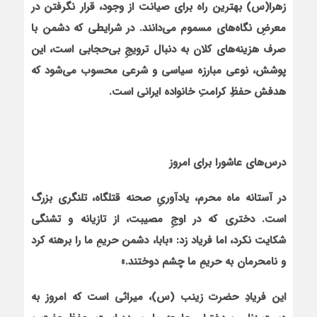
زهرا(س) بهترین راه برای صیانت از وجود، قرار نگرفتن در
معرضِ نگاه‌های مسموم می‌دانند. در شرایطی که دشمن با
صرف هزینه‌های کلان به دنبال ترویجِ بی‌حجابی است، این
پوشش، نوعی مبارزه سیاسی و شرعی محسوب می‌شود که
هدفش حفظِ کرامتِ خانواده ایرانی است.
درس‌های عاشورا برای امروز
در آستانه ماه محرم، یادآوریِ صحنه قتلگاه، تلنگری بزرگ
است. دختری که در اوجِ مصیبت، از تازیانه و تشنگی
شکایت نکرد، اما فریاد زد: «بابا، دشمن حریمِ ما را برهنه کرد
و نامحرمان به حریمِ ما چشم دوختند.»
این فریادِ حضرت زینب (س)، میراثی است که امروز به