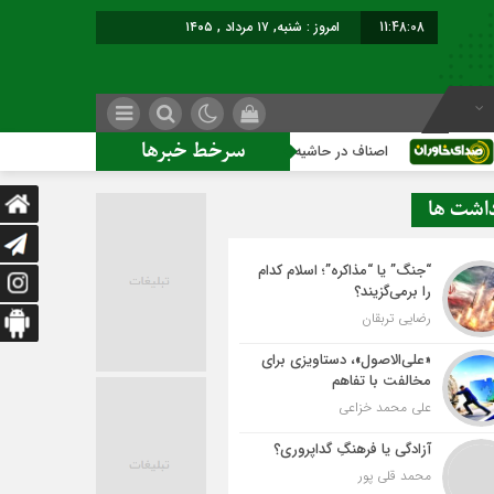
11:48:08
امروز : شنبه, ۱۷ مرداد , ۱۴۰۵
سرخط خبرها
اصناف در حاشیه تصمیم‌سازی؛ شهر بدون بازار به کجا می‌رسد؟
داشت ها
“جنگ” یا “مذاکره”؛ اسلام کدام
را برمی‌گزیند؟
رضایی تربقان
«علی‌الاصول»، دستاویزی برای
مخالفت با تفاهم
علی محمد خزاعی
آزادگی یا فرهنگِ گداپروری؟
محمد قلی پور