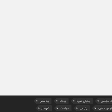
ات مجلس
بحران کرونا
برجام
بردسکن
ئیس جمهور
رئیسی
سیاست
شهردار