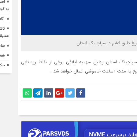
اصن
به کج
کاش
کاش
عملیا
خ طبق اعلام دیسپاچینگ استان
ساخ
شماره 618 نش
سپاچینگ استان وطبق سهمیه ابلاغی برخی از نقاط روستایی
حکم