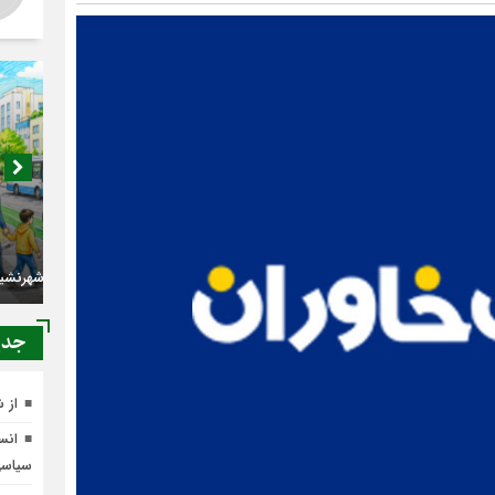
اصناف 
کجا م
جدي
از 
انسج
از شهرنشینی تا شهروندی
سیاس