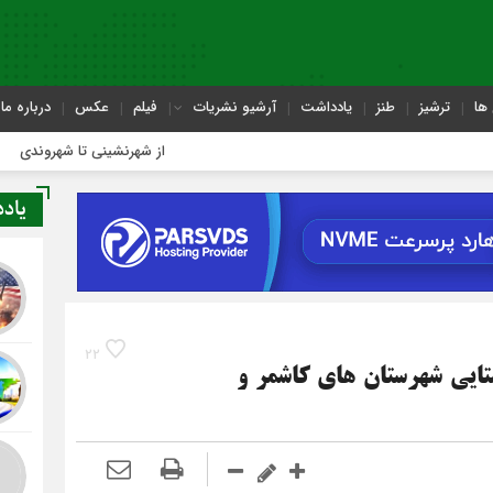
ها
ترشیز
طنز
یادداشت
آرشیو نشریات
فیلم
عکس
درباره ما
از شهرنشینی تا شهروندی
یاد
22
تایی شهرستان های کاشمر و