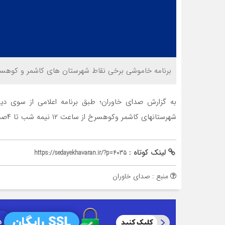
برنامه خاموشی برخی نقاط شهرستان های کاشمر و کوهسر
به گزارش صدای خاوران؛ طبق برنامه اعلامی از سوی دی
شهرستانهای کاشمر وکوهسرخ از ساعت ۱۲ نیمه شب تا ۴صبح به مدت ۲ساعت خاموشی اعمال خواهد شد .
لینک کوتاه :
https://sedayekhavaran.ir/?p=4035
منبع : صدای خاوران