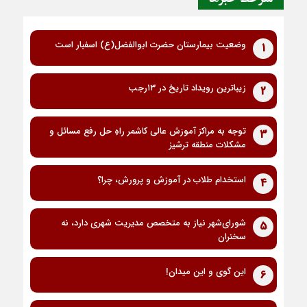
وضعیت بیمارستان حضرت ابوالفضل(ع) اسفبار است
1
زیباترین رویداد تاریخ در ۱۳رجب
2
توجه به مراکز آموزش عالی کاشمر راهِ حل رفع مسائل و
3
مشکلات منطقه ترشیز
استخدام طلاب در آموزش و پرورش، چرا؟
4
شورای‌شهر نیاز به متخصص مدیریت شهری دارد، نه
5
سخنران
این گوی و این میدان!
6