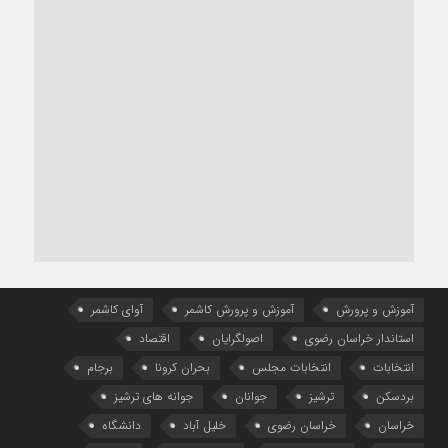
آموزش و پرورش
آموزش و پرورش کاشمر
آوای کاشمر
استاندار خراسان رضوی
اصولگرایان
اقتصاد
انتخابات
انتخابات مجلس
بحران کرونا
برجام
بردسکن
ترشیز
جوانان
جوانه های ترشیز
خراسان
خراسان رضوی
خلیل آباد
دانشگاه