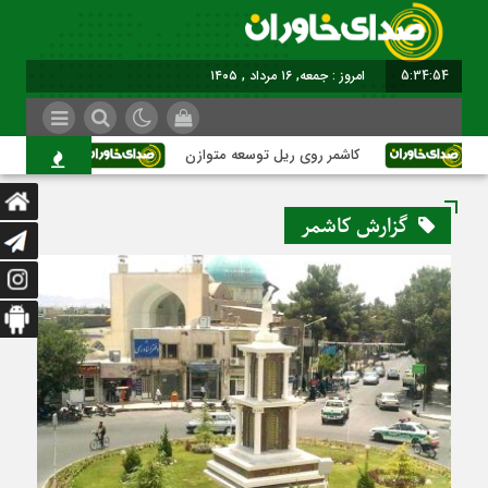
5:34:54
برابر با : Friday - 7 August - 202
کاشمر روی ریل توسعه متوازن
کاشمر؛ عبور از
گزارش کاشمر