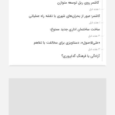
کاشمر روی ریل توسعه متوازن
1 هفته قبل
کاشمر؛ عبور از بحران‌های شهری با نقشه راه عملیاتی
1 هفته قبل
ساخت ساختمان اداری جدید ممنوع؛
3 هفته قبل
«علی‌الاصول»، دستاویزی برای مخالفت با تفاهم
3 هفته قبل
آزادگی یا فرهنگِ گداپروری؟
3 هفته قبل
از عزای رهبر معظم تا واهمه تندروها از تفاهم
3 هفته قبل
“مطالبه‌گری” یا “خودنمایی سیاسی”؟
1 ماه قبل
کاشمر و توسعه پایدار شهری؛ برنامه‌ای واقعی یا شعاری تکراری؟
1 ماه قبل
کاشمر در محاصره گرمای شهری؛