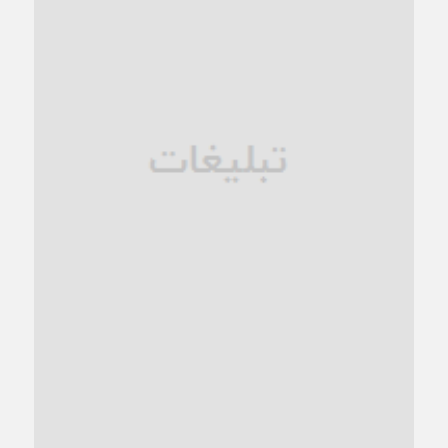
1 ماه قبل
زنگ خطر؛ واکاوی پیامدهای عادی‌سازی ناهنجاری‌های اخلاقی و
فروپاشی کیان خانواده
1 ماه قبل
زندان کاشمر؛ نیمه‌تمام یا فرسوده؟
1 ماه قبل
ترجیح عقلانیت ایرانی بر دیدگاه‌های آخرالزمانی