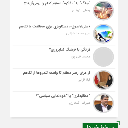
“جنگ” یا “مذاکره”؛ اسلام کدام را برمی‌گزیند؟
رضایی تربقان
«علی‌الاصول»، دستاویزی برای مخالفت با تفاهم
علی محمد خزاعی
آزادگی یا فرهنگِ گداپروری؟
محمد قلی پور
از عزای رهبر معظم تا واهمه تندروها از تفاهم
لیلا قرایی
“مطالبه‌گری” یا “خودنمایی سیاسی”؟
علیرضا افتخاری
سرخط خبرها