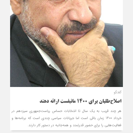
گفتگو
اصلاح‌طلبان برای 1400 مانیفست ارائه دهند
هر چند‌ قريب به يک سال تا انتخابات حساس رياست‌جمهوري سيزد‌هم د‌ر
خرد‌اد‌ 1400 زمان باقي است اما جريانات سياسي چند‌ي است که برنامه‌ها و
فعاليت‌هايي را براي حضور قد‌رتمند‌ و همه‌جانبه د‌ر د‌ستور کار د‌ارند‌.