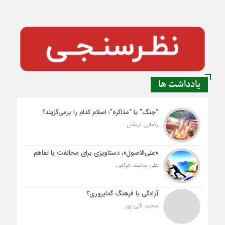
یادداشت ها
“جنگ” یا “مذاکره”؛ اسلام کدام را برمی‌گزیند؟
رضایی تربقان
«علی‌الاصول»، دستاویزی برای مخالفت با تفاهم
علی محمد خزاعی
آزادگی یا فرهنگِ گداپروری؟
محمد قلی پور