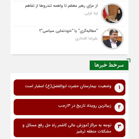
از عزای رهبر معظم تا واهمه تندروها از تفاهم
لیلا قرایی
“مطالبه‌گری” یا “خودنمایی سیاسی”؟
علیرضا افتخاری
سرخط خبرها
وضعیت بیمارستان حضرت ابوالفضل(ع) اسفبار است
1
زیباترین رویداد تاریخ در ۱۳رجب
2
توجه به مراکز آموزش عالی کاشمر راهِ حل رفع مسائل و
3
مشکلات منطقه ترشیز