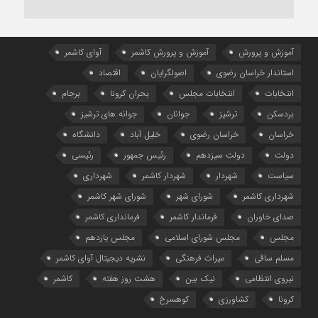
آموزش و پرورش
آموزش و پرورش کاشمر
آوای کاشمر
استاندار خراسان رضوی
اصولگرایان
اقتصاد
انتخابات
انتخابات مجلس
بحران کرونا
برجام
بردسکن
ترشیز
جوانان
جوانه های ترشیز
خراسان
خراسان رضوی
خلیل آباد
دانشگاه
دولت
دولت سیزدهم
رئیس جمهور
رئیسی
سیاست
شهردار
شهردار کاشمر
شهرداری
شهرداری کاشمر
شورای شهر
شورای شهر کاشمر
صدای خاوران
فرماندار کاشمر
فرمانداری کاشمر
مجلس
مجلس شورای اسلامی
مجلس یازدهم
مسلم ساقی
میراث فرهنگی
نشریه دیجیتال آوای کاشمر
نیروی انتظامی
نیک بین
هشت روز هفته
کاشمر
کرونا
کشاورزی
کوهسرخ