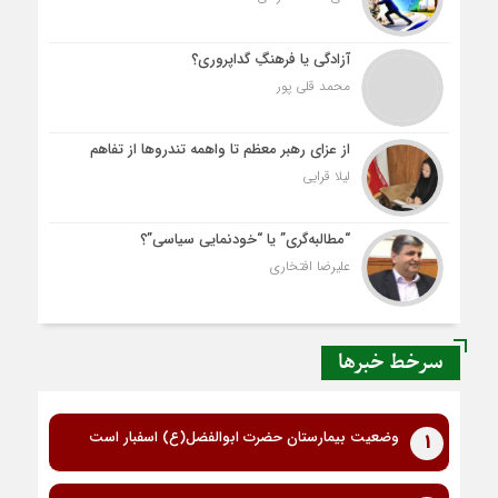
آزادگی یا فرهنگِ گداپروری؟
محمد قلی پور
از عزای رهبر معظم تا واهمه تندروها از تفاهم
لیلا قرایی
“مطالبه‌گری” یا “خودنمایی سیاسی”؟
علیرضا افتخاری
سرخط خبرها
وضعیت بیمارستان حضرت ابوالفضل(ع) اسفبار است
1