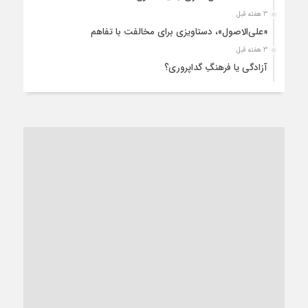
3 هفته قبل
«علی‌الاصول»، دستاویزی برای مخالفت با تفاهم
3 هفته قبل
آزادگی یا فرهنگِ گداپروری؟
3 هفته قبل
از عزای رهبر معظم تا واهمه تندروها از تفاهم
3 هفته قبل
“مطالبه‌گری” یا “خودنمایی سیاسی”؟
1 ماه قبل
کاشمر و توسعه پایدار شهری؛ برنامه‌ای واقعی یا شعاری تکراری؟
1 ماه قبل
کاشمر در محاصره گرمای شهری؛
1 ماه قبل
زنگ خطر؛ واکاوی پیامدهای عادی‌سازی ناهنجاری‌های اخلاقی و
فروپاشی کیان خانواده
1 ماه قبل
زندان کاشمر؛ نیمه‌تمام یا فرسوده؟