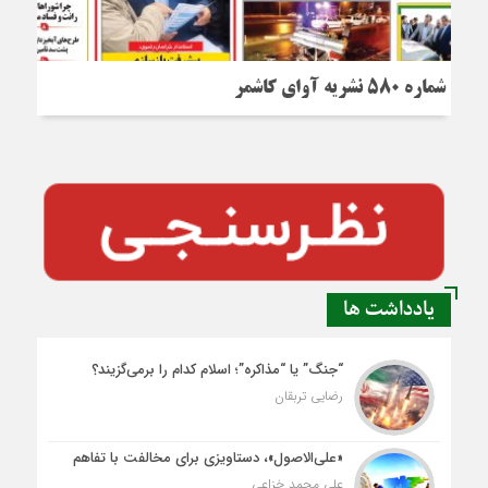
شماره 580 نشریه آوای کاشمر
یادداشت ها
“جنگ” یا “مذاکره”؛ اسلام کدام را برمی‌گزیند؟
رضایی تربقان
«علی‌الاصول»، دستاویزی برای مخالفت با تفاهم
علی محمد خزاعی