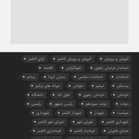
آموزش و پرورش
آموزش و پرورش کاشمر
آوای کاشمر
استاندار خراسان رضوی
اصولگرایان
اقتصاد
انتخابات
انتخابات مجلس
بحران کرونا
برجام
بردسکن
ترشیز
جوانان
جوانه های ترشیز
خراسان
خراسان رضوی
خلیل آباد
دانشگاه
دولت
دولت سیزدهم
رئیس جمهور
رئیسی
سیاست
شهردار
شهردار کاشمر
شهرداری
شهرداری کاشمر
شورای شهر
شورای شهر کاشمر
صدای خاوران
فرماندار کاشمر
فرمانداری کاشمر