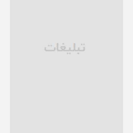
1 ماه قبل
زنگ خطر؛ واکاوی پیامدهای عادی‌سازی ناهنجاری‌های اخلاقی و
فروپاشی کیان خانواده
1 ماه قبل
زندان کاشمر؛ نیمه‌تمام یا فرسوده؟
1 ماه قبل
ترجیح عقلانیت ایرانی بر دیدگاه‌های آخرالزمانی