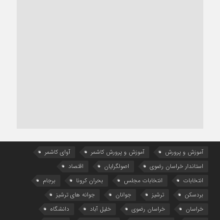
آموزش و پرورش
آموزش و پرورش کاشمر
آوای کاشمر
استاندار خراسان رضوی
اصولگرایان
اقتصاد
انتخابات
انتخابات مجلس
بحران کرونا
برجام
بردسکن
ترشیز
جوانان
جوانه های ترشیز
خراسان
خراسان رضوی
خلیل آباد
دانشگاه