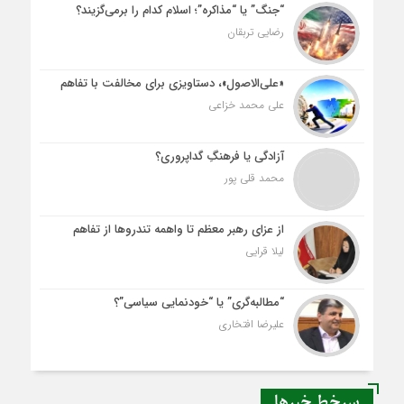
“جنگ” یا “مذاکره”؛ اسلام کدام را برمی‌گزیند؟
رضایی تربقان
«علی‌الاصول»، دستاویزی برای مخالفت با تفاهم
علی محمد خزاعی
آزادگی یا فرهنگِ گداپروری؟
محمد قلی پور
از عزای رهبر معظم تا واهمه تندروها از تفاهم
لیلا قرایی
“مطالبه‌گری” یا “خودنمایی سیاسی”؟
علیرضا افتخاری
سرخط خبرها