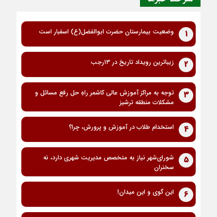
وضعیت بیمارستان حضرت ابوالفضل(ع) اسفبار است
1
زیباترین رویداد تاریخ در ۱۳رجب
2
توجه به مراکز آموزش عالی کاشمر راهِ حل رفع مسائل و
3
مشکلات منطقه ترشیز
استخدام طلاب در آموزش و پرورش، چرا؟
4
شورای‌شهر نیاز به متخصص مدیریت شهری دارد، نه
5
سخنران
این گوی و این میدان!
6