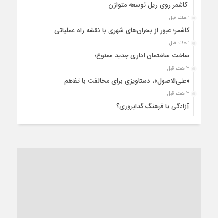
کاشمر روی ریل توسعه متوازن
1 هفته قبل
کاشمر؛ عبور از بحران‌های شهری با نقشه راه عملیاتی
1 هفته قبل
ساخت ساختمان اداری جدید ممنوع؛
3 هفته قبل
«علی‌الاصول»، دستاویزی برای مخالفت با تفاهم
3 هفته قبل
آزادگی یا فرهنگِ گداپروری؟
4 هفته قبل
از عزای رهبر معظم تا واهمه تندروها از تفاهم
4 هفته قبل
“مطالبه‌گری” یا “خودنمایی سیاسی”؟
1 ماه قبل
کاشمر و توسعه پایدار شهری؛ برنامه‌ای واقعی یا شعاری تکراری؟
1 ماه قبل
کاشمر در محاصره گرمای شهری؛