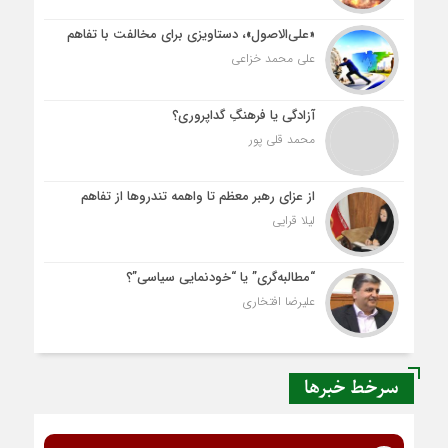
«علی‌الاصول»، دستاویزی برای مخالفت با تفاهم
علی محمد خزاعی
آزادگی یا فرهنگِ گداپروری؟
محمد قلی پور
از عزای رهبر معظم تا واهمه تندروها از تفاهم
لیلا قرایی
“مطالبه‌گری” یا “خودنمایی سیاسی”؟
علیرضا افتخاری
سرخط خبرها