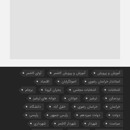
آموزش و پرورش
آموزش و پرورش کاشمر
آوای کاشمر
استاندار خراسان رضوی
اصولگرایان
اقتصاد
انتخابات
انتخابات مجلس
بحران کرونا
برجام
بردسکن
ترشیز
جوانان
جوانه های ترشیز
خراسان
خراسان رضوی
خلیل آباد
دانشگاه
دولت
دولت سیزدهم
رئیس جمهور
رئیسی
سیاست
شهردار
شهردار کاشمر
شهرداری