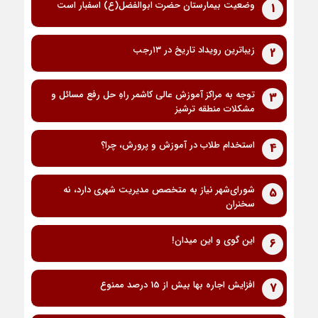
وضعیت بیمارستان حضرت ابوالفضل(ع) اسفبار است
1
زیباترین رویداد تاریخ در ۱۳رجب
2
توجه به مراکز آموزش عالی کاشمر راهِ حل رفع مسائل و
3
مشکلات منطقه ترشیز
استخدام طلاب در آموزش و پرورش، چرا؟
4
شورای‌شهر نیاز به متخصص مدیریت شهری دارد، نه
5
سخنران
این گوی و این میدان!
6
افزایش اجاره بها بیش از 15 درصد ممنوع
7