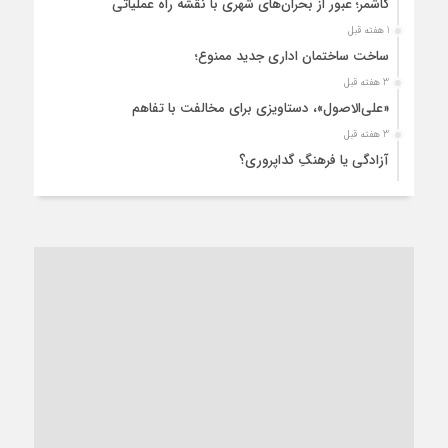
کاشمر؛ عبور از بحران‌های شهری با نقشه راه عملیاتی
1 هفته قبل
ساخت ساختمان اداری جدید ممنوع؛
3 هفته قبل
«علی‌الاصول»، دستاویزی برای مخالفت با تفاهم
3 هفته قبل
آزادگی یا فرهنگِ گداپروری؟
4 هفته قبل
از عزای رهبر معظم تا واهمه تندروها از تفاهم
4 هفته قبل
“مطالبه‌گری” یا “خودنمایی سیاسی”؟
1 ماه قبل
کاشمر و توسعه پایدار شهری؛ برنامه‌ای واقعی یا شعاری تکراری؟
1 ماه قبل
کاشمر در محاصره گرمای شهری؛
1 ماه قبل
زنگ خطر؛ واکاوی پیامدهای عادی‌سازی ناهنجاری‌های اخلاقی و
فروپاشی کیان خانواده