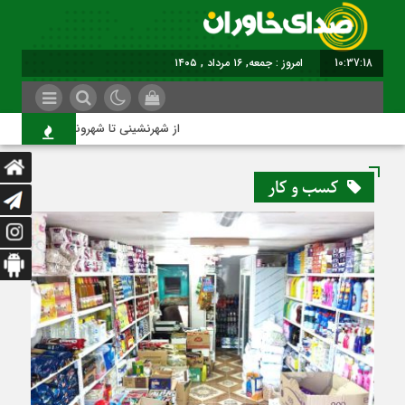
10:37:18
برابر با : Friday -
از شهرنشینی تا شهروندی
کسب و کار