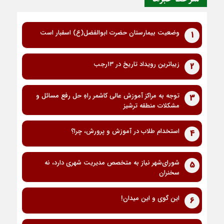
وضعیت بیمارستان حضرت ابوالفضل(ع) اسفبار است
1
زیباترین رویداد تاریخ در ۱۳رجب
2
توجه به مراکز آموزش عالی کاشمر راهِ حل رفع مسائل و
3
مشکلات منطقه ترشیز
استخدام طلاب در آموزش و پرورش، چرا؟
4
شورای‌شهر نیاز به متخصص مدیریت شهری دارد، نه
5
سخنران
این گوی و این میدان!
6