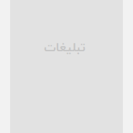
1 ماه قبل
زنگ خطر؛ واکاوی پیامدهای عادی‌سازی ناهنجاری‌های اخلاقی و
فروپاشی کیان خانواده
1 ماه قبل
زندان کاشمر؛ نیمه‌تمام یا فرسوده؟
1 ماه قبل
ترجیح عقلانیت ایرانی بر دیدگاه‌های آخرالزمانی