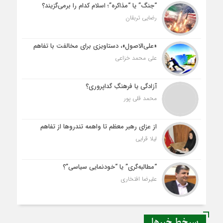
“جنگ” یا “مذاکره”؛ اسلام کدام را برمی‌گزیند؟
رضایی تربقان
«علی‌الاصول»، دستاویزی برای مخالفت با تفاهم
علی محمد خزاعی
آزادگی یا فرهنگِ گداپروری؟
محمد قلی پور
از عزای رهبر معظم تا واهمه تندروها از تفاهم
لیلا قرایی
“مطالبه‌گری” یا “خودنمایی سیاسی”؟
علیرضا افتخاری
سرخط خبرها