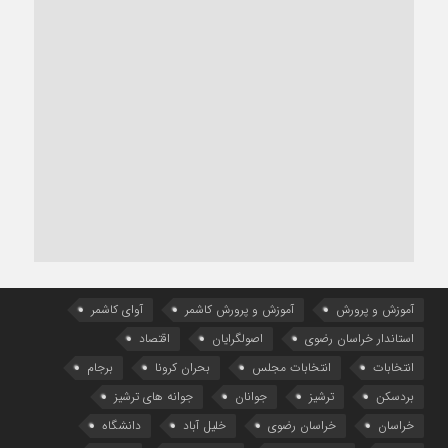
آموزش و پرورش
آموزش و پرورش کاشمر
آوای کاشمر
استاندار خراسان رضوی
اصولگرایان
اقتصاد
انتخابات
انتخابات مجلس
بحران کرونا
برجام
بردسکن
ترشیز
جوانان
جوانه های ترشیز
خراسان
خراسان رضوی
خلیل آباد
دانشگاه