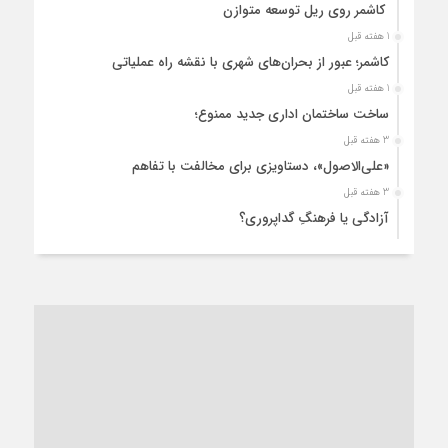
کاشمر روی ریل توسعه متوازن
1 هفته قبل
کاشمر؛ عبور از بحران‌های شهری با نقشه راه عملیاتی
1 هفته قبل
ساخت ساختمان اداری جدید ممنوع؛
3 هفته قبل
«علی‌الاصول»، دستاویزی برای مخالفت با تفاهم
3 هفته قبل
آزادگی یا فرهنگِ گداپروری؟
3 هفته قبل
از عزای رهبر معظم تا واهمه تندروها از تفاهم
3 هفته قبل
“مطالبه‌گری” یا “خودنمایی سیاسی”؟
1 ماه قبل
کاشمر و توسعه پایدار شهری؛ برنامه‌ای واقعی یا شعاری تکراری؟
1 ماه قبل
کاشمر در محاصره گرمای شهری؛