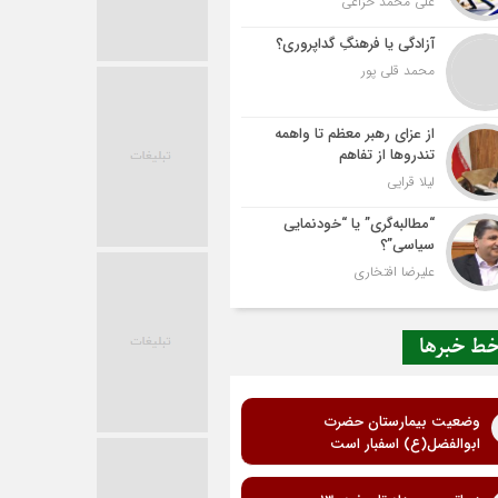
علی محمد خزاعی
آزادگی یا فرهنگِ گداپروری؟
محمد قلی پور
از عزای رهبر معظم تا واهمه
تندروها از تفاهم
لیلا قرایی
“مطالبه‌گری” یا “خودنمایی
سیاسی”؟
علیرضا افتخاری
ط خبرها
وضعیت بیمارستان حضرت
ابوالفضل(ع) اسفبار است