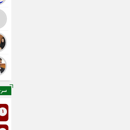
سرخ
1