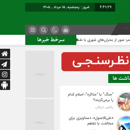
4:49:38
امروز : پنجشنبه, ۱۵ مرداد , ۱۴۰۵
سرخط خبرها
 بحران‌های شهری با نقشه راه عملیاتی
ساخت ساختمان اداری جدی
داشت ها
“جنگ” یا “مذاکره”؛ اسلام کدام
را برمی‌گزیند؟
رضایی تربقان
«علی‌الاصول»، دستاویزی برای
مخالفت با تفاهم