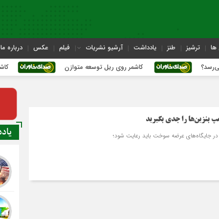
ها
ترشیز
طنز
یادداشت
آرشیو نشریات
فیلم
عکس
درباره ما
کاشمر روی ریل توسعه متوازن
کاشمر؛ عبور از
مپ بنزین‌ها را جدی بگیرید
یاد
ه در جایگاه‌های عرضه سوخت باید رعایت شود؛