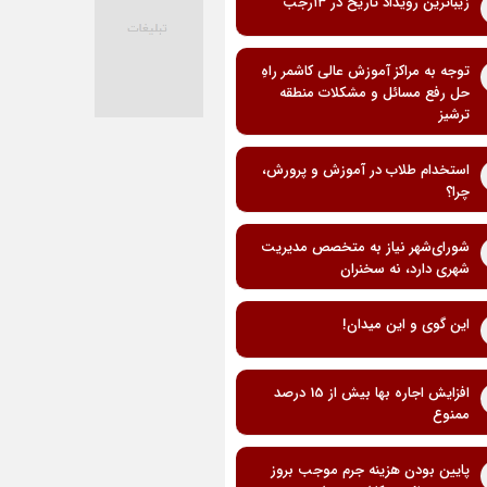
زیباترین رویداد تاریخ در ۱۳رجب
توجه به مراکز آموزش عالی کاشمر راهِ
حل رفع مسائل و مشکلات منطقه
ترشیز
استخدام طلاب در آموزش و پرورش،
چرا؟
شورای‌شهر نیاز به متخصص مدیریت
شهری دارد، نه سخنران
این گوی و این میدان!
افزایش اجاره بها بیش از 15 درصد
ممنوع
پایین بودن هزینه جرم موجب بروز