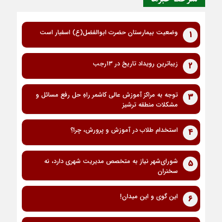
وضعیت بیمارستان حضرت ابوالفضل(ع) اسفبار است
1
زیباترین رویداد تاریخ در ۱۳رجب
2
توجه به مراکز آموزش عالی کاشمر راهِ حل رفع مسائل و
3
مشکلات منطقه ترشیز
استخدام طلاب در آموزش و پرورش، چرا؟
4
شورای‌شهر نیاز به متخصص مدیریت شهری دارد، نه
5
سخنران
این گوی و این میدان!
6