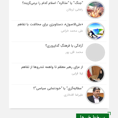
“جنگ” یا “مذاکره”؛ اسلام کدام را برمی‌گزیند؟
رضایی تربقان
«علی‌الاصول»، دستاویزی برای مخالفت با تفاهم
علی محمد خزاعی
آزادگی یا فرهنگِ گداپروری؟
محمد قلی پور
از عزای رهبر معظم تا واهمه تندروها از تفاهم
لیلا قرایی
“مطالبه‌گری” یا “خودنمایی سیاسی”؟
علیرضا افتخاری
سرخط خبرها