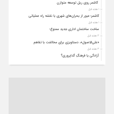
کاشمر روی ریل توسعه متوازن
1 هفته قبل
کاشمر؛ عبور از بحران‌های شهری با نقشه راه عملیاتی
1 هفته قبل
ساخت ساختمان اداری جدید ممنوع؛
3 هفته قبل
«علی‌الاصول»، دستاویزی برای مخالفت با تفاهم
3 هفته قبل
آزادگی یا فرهنگِ گداپروری؟
3 هفته قبل
از عزای رهبر معظم تا واهمه تندروها از تفاهم
3 هفته قبل
“مطالبه‌گری” یا “خودنمایی سیاسی”؟
1 ماه قبل
کاشمر و توسعه پایدار شهری؛ برنامه‌ای واقعی یا شعاری تکراری؟
1 ماه قبل
کاشمر در محاصره گرمای شهری؛