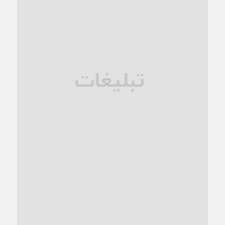
1 ماه قبل
زنگ خطر؛ واکاوی پیامدهای عادی‌سازی ناهنجاری‌های اخلاقی و
فروپاشی کیان خانواده
1 ماه قبل
زندان کاشمر؛ نیمه‌تمام یا فرسوده؟
1 ماه قبل
ترجیح عقلانیت ایرانی بر دیدگاه‌های آخرالزمانی