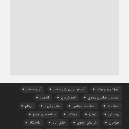
آموزش و پرورش
آموزش و پرورش کاشمر
آوای کاشمر
استاندار خراسان رضوی
اصولگرایان
اقتصاد
انتخابات
انتخابات مجلس
بحران کرونا
برجام
بردسکن
ترشیز
جوانان
جوانه های ترشیز
خراسان
خراسان رضوی
خلیل آباد
دانشگاه