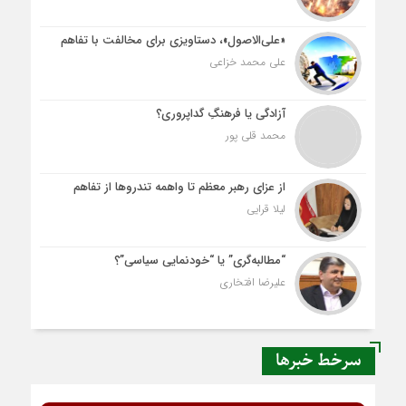
«علی‌الاصول»، دستاویزی برای مخالفت با تفاهم
علی محمد خزاعی
آزادگی یا فرهنگِ گداپروری؟
محمد قلی پور
از عزای رهبر معظم تا واهمه تندروها از تفاهم
لیلا قرایی
“مطالبه‌گری” یا “خودنمایی سیاسی”؟
علیرضا افتخاری
سرخط خبرها