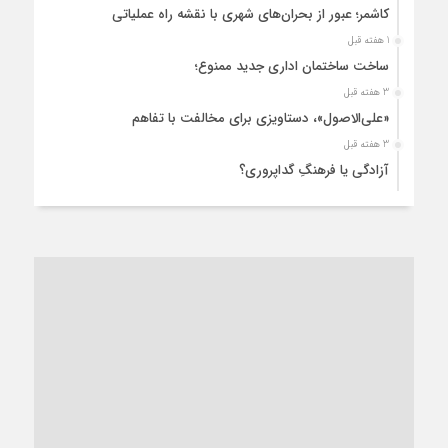
کاشمر؛ عبور از بحران‌های شهری با نقشه راه عملیاتی
1 هفته قبل
ساخت ساختمان اداری جدید ممنوع؛
3 هفته قبل
«علی‌الاصول»، دستاویزی برای مخالفت با تفاهم
3 هفته قبل
آزادگی یا فرهنگِ گداپروری؟
3 هفته قبل
از عزای رهبر معظم تا واهمه تندروها از تفاهم
4 هفته قبل
“مطالبه‌گری” یا “خودنمایی سیاسی”؟
1 ماه قبل
کاشمر و توسعه پایدار شهری؛ برنامه‌ای واقعی یا شعاری تکراری؟
1 ماه قبل
کاشمر در محاصره گرمای شهری؛
1 ماه قبل
زنگ خطر؛ واکاوی پیامدهای عادی‌سازی ناهنجاری‌های اخلاقی و