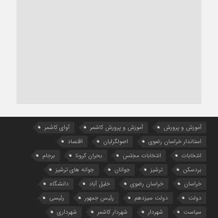
آموزش و پرورش
آموزش و پرورش کاشمر
آوای کاشمر
استاندار خراسان رضوی
اصولگرایان
اقتصاد
انتخابات
انتخابات مجلس
بحران کرونا
برجام
بردسکن
ترشیز
جوانان
جوانه های ترشیز
خراسان
خراسان رضوی
خلیل آباد
دانشگاه
دولت
دولت سیزدهم
رئیس جمهور
رئیسی
سیاست
شهردار
شهردار کاشمر
شهرداری