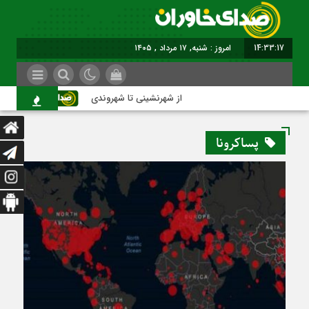
14:33:18
برابر با :
از شهرنشینی تا شهروندی
اصناف د
پساکرونا