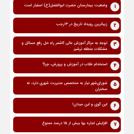
وضعیت بیمارستان حضرت ابوالفضل(ع) اسفبار است
1
زیباترین رویداد تاریخ در ۱۳رجب
2
توجه به مراکز آموزش عالی کاشمر راهِ حل رفع مسائل و
3
مشکلات منطقه ترشیز
استخدام طلاب در آموزش و پرورش، چرا؟
4
شورای‌شهر نیاز به متخصص مدیریت شهری دارد، نه
5
سخنران
این گوی و این میدان!
6
افزایش اجاره بها بیش از 15 درصد ممنوع
7