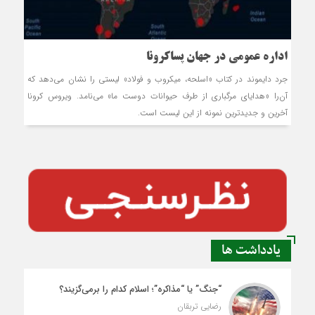
اداره عمومی در جهان پساکرونا
جرد دایموند در کتاب «اسلحه، میکروب و فولاد» لیستی را نشان می‌دهد که
آن‌را «هدایای مرگباری از طرف حیوانات دوست ما» می‌نامد. ویروس کرونا
آخرین و جدیدترین نمونه از این لیست است.
یادداشت ها
“جنگ” یا “مذاکره”؛ اسلام کدام را برمی‌گزیند؟
رضایی تربقان