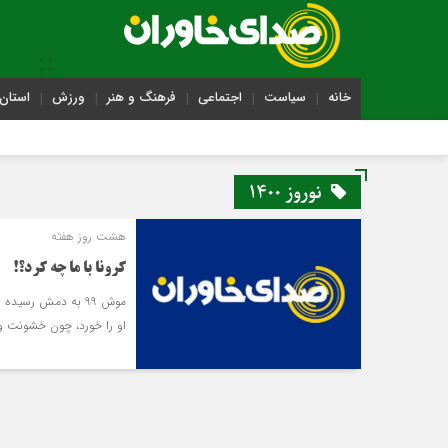
خانه
سیاست
اجتماعی
فرهنگ و هنر
ورزش
استان 
نوروز 1400
هشت روز هفته
کرونا با ما چه کرد؟!
موش 99 به دمش رسی
او را خورد، چون خشونت و