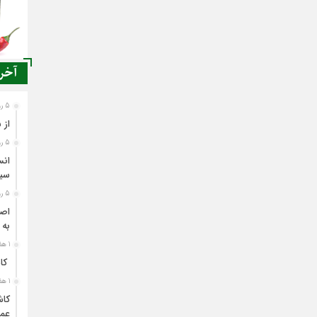
آخری
5 روز قبل
از 
5 روز قبل
انس
سی
5 روز قبل
اصن
به 
1 هفته قبل
کاش
1 هفته قبل
کاش
عمل