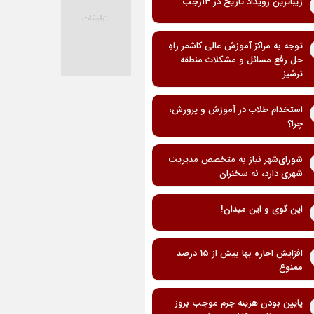
زیباترین رویداد تاریخ در ۱۳رجب
توجه به مراکز آموزش عالی کاشمر راهِ
حل رفع مسائل و مشکلات منطقه
ترشیز
استخدام طلاب در آموزش و پرورش،
چرا؟
شورای‌شهر نیاز به متخصص مدیریت
شهری دارد، نه سخنران
این گوی و این میدان!
افزایش اجاره بها بیش از 15 درصد
ممنوع
پایین بودن هزینه جرم موجب بروز