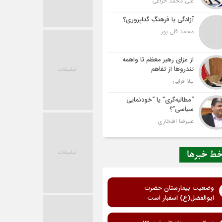
علی محمد خزاعی
آزادگی یا فرهنگِ گداپروری؟
محمد قلی پور
از عزای رهبر معظم تا واهمه
تندروها از تفاهم
لیلا قرایی
“مطالبه‌گری” یا “خودنمایی
سیاسی”؟
علیرضا افتخاری
ط خبرها
وضعیت بیمارستان حضرت
ابوالفضل(ع) اسفبار است