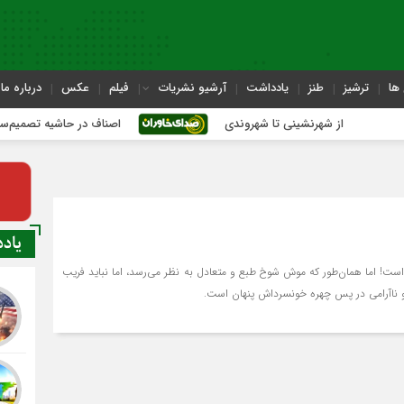
ها
ترشیز
طنز
یادداشت
آرشیو نشریات
فیلم
عکس
درباره ما
از شهرنشینی تا شهروندی
اصناف در حاشیه تصمیم‌سازی؛ شهر بدو
یاد
ده است! اما همان‌طور که موش شوخ طبع و متعادل به نظر می‌رسد، اما نباید فریب
 ناآرامی در پس چهره خونسرداش پنهان است.