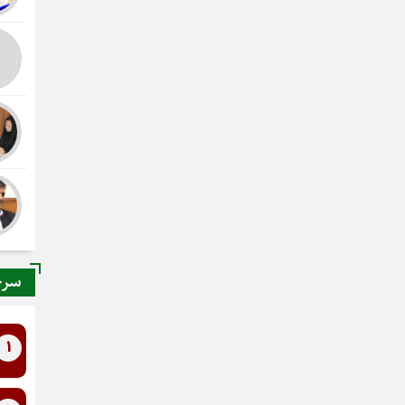
سرخ
1