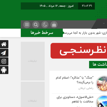
21:02:32
برابر با : Friday - 7 August - 2026
سرخط خبرها
ن بازار به کجا می‌رسد؟
کاشمر روی ریل توسعه متوازن
داشت ها
“جنگ” یا “مذاکره”؛ اسلام کدام
را برمی‌گزیند؟
رضایی تربقان
«علی‌الاصول»، دستاویزی برای
مخالفت با تفاهم