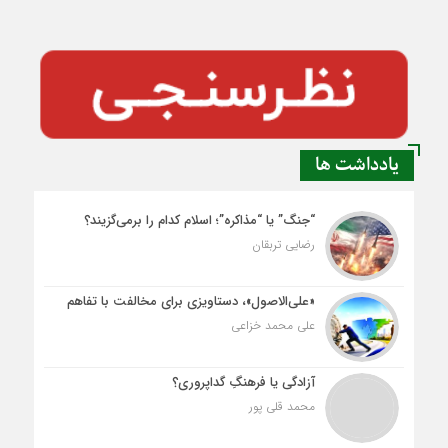
یادداشت ها
“جنگ” یا “مذاکره”؛ اسلام کدام را برمی‌گزیند؟
رضایی تربقان
«علی‌الاصول»، دستاویزی برای مخالفت با تفاهم
علی محمد خزاعی
آزادگی یا فرهنگِ گداپروری؟
محمد قلی پور