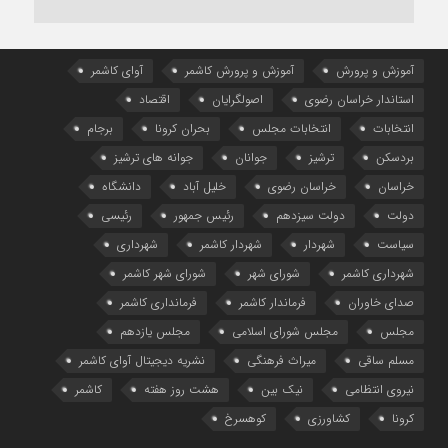
آموزش و پرورش
آموزش و پرورش کاشمر
آوای کاشمر
استاندار خراسان رضوی
اصولگرایان
اقتصاد
انتخابات
انتخابات مجلس
بحران کرونا
برجام
بردسکن
ترشیز
جوانان
جوانه های ترشیز
خراسان
خراسان رضوی
خلیل آباد
دانشگاه
دولت
دولت سیزدهم
رئیس جمهور
رئیسی
سیاست
شهردار
شهردار کاشمر
شهرداری
شهرداری کاشمر
شورای شهر
شورای شهر کاشمر
صدای خاوران
فرماندار کاشمر
فرمانداری کاشمر
مجلس
مجلس شورای اسلامی
مجلس یازدهم
مسلم ساقی
میراث فرهنگی
نشریه دیجیتال آوای کاشمر
نیروی انتظامی
نیک بین
هشت روز هفته
کاشمر
کرونا
کشاورزی
کوهسرخ