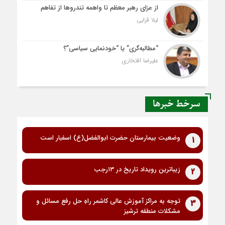
از عزای رهبر معظم تا واهمه تندروها از تفاهم
لیلا قرایی
“مطالبه‌گری” یا “خودنمایی سیاسی”؟
علیرضا افتخاری
سرخط خبرها
وضعیت بیمارستان حضرت ابوالفضل(ع) اسفبار است
1
زیباترین رویداد تاریخ در ۱۳رجب
2
توجه به مراکز آموزش عالی کاشمر راهِ حل رفع مسائل و
3
مشکلات منطقه ترشیز