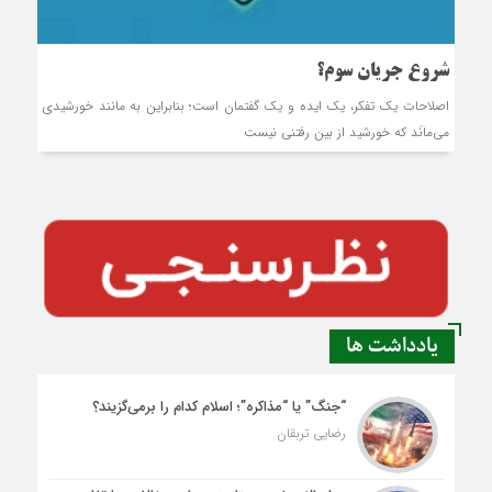
شروع جریان سوم؟
اصلاحات يک تفکر، يک ايد‌‌ه و يک گفتمان است؛ بنابراين به مانند‌‌ خورشيد‌‌ي
مي‌مانَد‌‌ که خورشيد‌‌ از بين رفتني نيست
یادداشت ها
“جنگ” یا “مذاکره”؛ اسلام کدام را برمی‌گزیند؟
رضایی تربقان