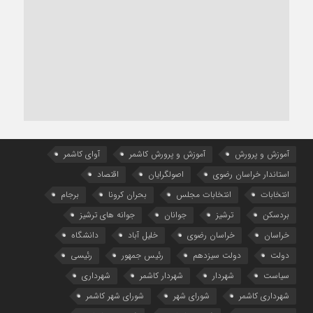
آموزش و پرورش
آموزش و پرورش کاشمر
آوای کاشمر
استاندار خراسان رضوی
اصولگرایان
اقتصاد
انتخابات
انتخابات مجلس
بحران کرونا
برجام
بردسکن
ترشیز
جوانان
جوانه های ترشیز
خراسان
خراسان رضوی
خلیل آباد
دانشگاه
دولت
دولت سیزدهم
رئیس جمهور
رئیسی
سیاست
شهردار
شهردار کاشمر
شهرداری
شهرداری کاشمر
شورای شهر
شورای شهر کاشمر