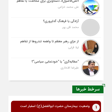
«علی‌الاصول»، دستاویزی برای مخالفت با تفاهم
علی محمد خزاعی
آزادگی یا فرهنگِ گداپروری؟
محمد قلی پور
از عزای رهبر معظم تا واهمه تندروها از تفاهم
لیلا قرایی
“مطالبه‌گری” یا “خودنمایی سیاسی”؟
علیرضا افتخاری
سرخط خبرها
وضعیت بیمارستان حضرت ابوالفضل(ع) اسفبار است
1