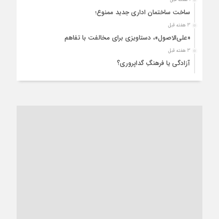
ساخت ساختمان اداری جدید ممنوع؛
3 هفته قبل
«علی‌الاصول»، دستاویزی برای مخالفت با تفاهم
3 هفته قبل
آزادگی یا فرهنگِ گداپروری؟
4 هفته قبل
از عزای رهبر معظم تا واهمه تندروها از تفاهم
4 هفته قبل
“مطالبه‌گری” یا “خودنمایی سیاسی”؟
1 ماه قبل
کاشمر و توسعه پایدار شهری؛ برنامه‌ای واقعی یا شعاری تکراری؟
1 ماه قبل
کاشمر در محاصره گرمای شهری؛
1 ماه قبل
زنگ خطر؛ واکاوی پیامدهای عادی‌سازی ناهنجاری‌های اخلاقی و
فروپاشی کیان خانواده
1 ماه قبل