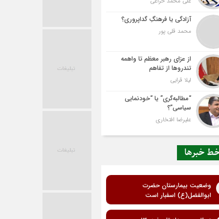
علی محمد خزاعی
آزادگی یا فرهنگِ گداپروری؟
محمد قلی پور
از عزای رهبر معظم تا واهمه
تندروها از تفاهم
لیلا قرایی
“مطالبه‌گری” یا “خودنمایی
سیاسی”؟
علیرضا افتخاری
ط خبرها
وضعیت بیمارستان حضرت
ابوالفضل(ع) اسفبار است