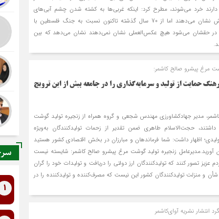
ارند خرد می‌شوند، مطرح کرد: اینکه غربی‌ها به کشته شدن چشم آبی‌های
اوکراینی و یا روسی واکنش نشان می‌دهند اما از 70 سال گذشته تاکنون نسبت به جنگ فلسطین با
ه در حقشان می‌شود هیچ عکس‌العملی نشان نمی‌دهند نشان می‌دهد که بین
د.
شت مرغ پیشرو صالح کاشمر:
رهنگ حمایت از تولید و سرمایه‌گذاری را در جامعه بیش از این ترویج
 کاشمر، مدیر جهادکشاورزی مهندس شجعی و گروه همراه از زنجیره تولید گوشت
اشتند، حجت‌الاسلام طاهری ضمن تقدیر از زحمات تولیدکنندگان به‌ویژه
تولیدی؛ اظهار داشت: شما فرماندهان و مبارزان در بخش اقتصادی کشور هستید
سرخ
ان آورید.مدیرعامل زنجیره تولید گوشت مرغ پیشرو صالح کاشمر: شایسته نیست
 عزیز تصور کنند که تولیدکنندگان ارز دولتی را دریافت و تولیدات خود را گران
 شأن و منزلت تولیدکنندگان کشور این نیست که مصرف‌کننده و تولیدکننده را در
1
د انتشار نشريه آوای‌كاشمر