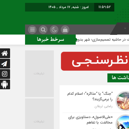
11:59:53
امروز : شنبه, ۱۷ مرداد , ۱۴۰۵
سرخط خبرها
صمیم‌سازی؛ شهر بدون بازار به کجا می‌رسد؟
کاشمر روی ریل توس
داشت ها
“جنگ” یا “مذاکره”؛ اسلام کدام
را برمی‌گزیند؟
رضایی تربقان
«علی‌الاصول»، دستاویزی برای
مخالفت با تفاهم