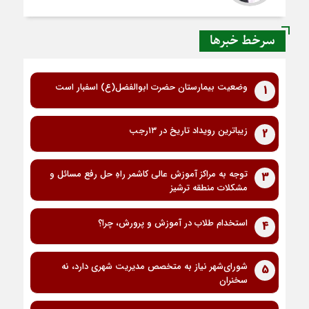
سرخط خبرها
وضعیت بیمارستان حضرت ابوالفضل(ع) اسفبار است
1
زیباترین رویداد تاریخ در ۱۳رجب
2
توجه به مراکز آموزش عالی کاشمر راهِ حل رفع مسائل و
3
مشکلات منطقه ترشیز
استخدام طلاب در آموزش و پرورش، چرا؟
4
شورای‌شهر نیاز به متخصص مدیریت شهری دارد، نه
5
سخنران