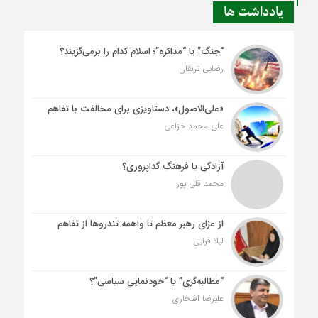
یادداشت ها
“جنگ” یا “مذاکره”؛ اسلام کدام را برمی‌گزیند؟
رضایی تربقان
«علی‌الاصول»، دستاویزی برای مخالفت با تفاهم
علی محمد خزاعی
آزادگی یا فرهنگِ گداپروری؟
محمد قلی پور
از عزای رهبر معظم تا واهمه تندروها از تفاهم
لیلا قرایی
“مطالبه‌گری” یا “خودنمایی سیاسی”؟
علیرضا افتخاری