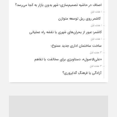
اصناف در حاشیه تصمیم‌سازی؛ شهر بدون بازار به کجا می‌رسد؟
1 هفته قبل
کاشمر روی ریل توسعه متوازن
1 هفته قبل
کاشمر؛ عبور از بحران‌های شهری با نقشه راه عملیاتی
1 هفته قبل
ساخت ساختمان اداری جدید ممنوع؛
3 هفته قبل
«علی‌الاصول»، دستاویزی برای مخالفت با تفاهم
3 هفته قبل
آزادگی یا فرهنگِ گداپروری؟
3 هفته قبل
از عزای رهبر معظم تا واهمه تندروها از تفاهم
3 هفته قبل
“مطالبه‌گری” یا “خودنمایی سیاسی”؟
1 ماه قبل
کاشمر و توسعه پایدار شهری؛ برنامه‌ای واقعی یا شعاری تکراری؟