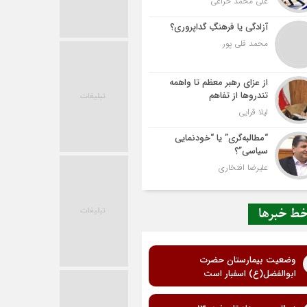
علی محمد خزاعی
آزادگی یا فرهنگِ گداپروری؟
محمد قلی پور
از عزای رهبر معظم تا واهمه
تندروها از تفاهم
لیلا قرایی
“مطالبه‌گری” یا “خودنمایی
سیاسی”؟
علیرضا افتخاری
ط خبرها
وضعیت بیمارستان حضرت
ابوالفضل(ع) اسفبار است