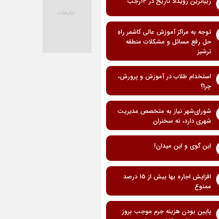
زیباترین رویداد تاریخ در ۱۳رجب
توجه به مراکز آموزش عالی کاشمر راهِ
حل رفع مسائل و مشکلات منطقه
ترشیز
استخدام طلاب در آموزش و پرورش،
چرا؟
شورای‌شهر نیاز به متخصص مدیریت
شهری دارد، نه سخنران
این گوی و این میدان!
افزایش اجاره بها بیش از 15 درصد
ممنوع
پایین بودن هزینه جرم موجب بروز