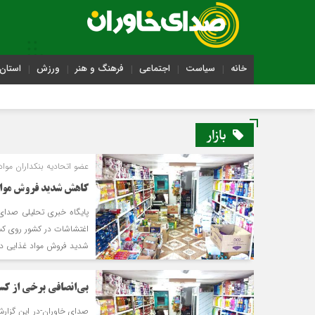
خانه
سیاست
اجتماعی
فرهنگ و هنر
ورزش
استان 
بازار
عضو اتحادیه بنکداران مواد
کاهش شدید فروش مواد
پایگاه خبری تحلیلی صدای خ
اغتشاشات در کشور روی کس
شدید فروش مواد غذایی در
بی‌انصافی برخی از کسب
صدای خاوران-در این گزار