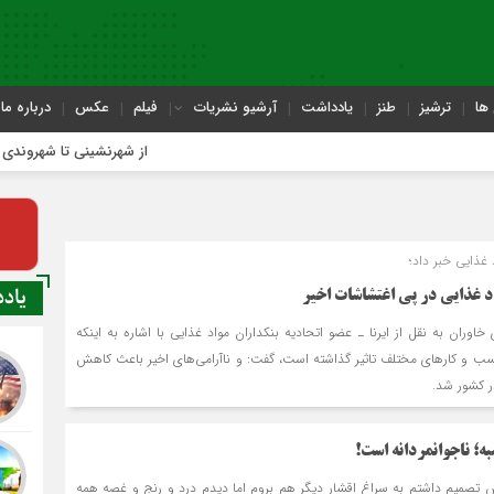
ها
ترشیز
طنز
یادداشت
آرشیو نشریات
فیلم
عکس
درباره ما
از شهرنشینی تا شهروندی
 غذایی خبر داد؛
یاد
 غذایی در پی اغتشاشات اخیر
اوران به نقل از ایرنا ـ عضو اتحادیه بنکداران مواد غذایی با اشاره به اینکه
ب و کارهای مختلف تاثیر گذاشته است، گفت: و ناآرامی‌های اخیر باعث کاهش
 کشور شد.
ه؛ ناجوانمردانه است!
ش تصمیم داشتم به سراغ اقشار دیگر هم بروم اما دیدم درد و رنج و غصه همه