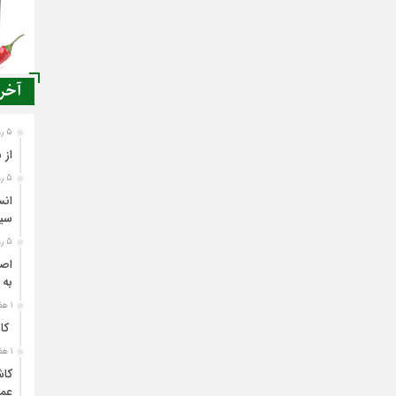
آخری
5 روز قبل
از 
5 روز قبل
انس
سی
5 روز قبل
اصن
به 
1 هفته قبل
کاش
1 هفته قبل
کاش
عمل