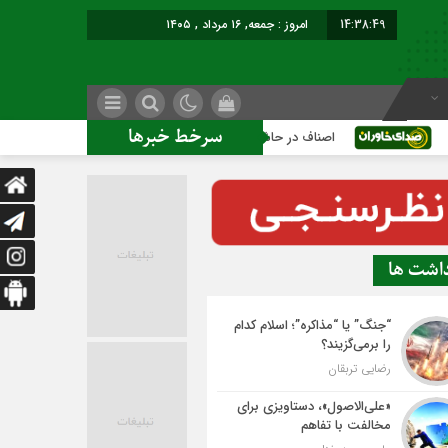
14:38:49
امروز : جمعه, ۱۶ مرداد , ۱۴۰۵
سرخط خبرها
اصناف در حاشیه تصمیم‌سازی؛ شهر بدون بازار به کجا می‌رسد؟
داشت ها
“جنگ” یا “مذاکره”؛ اسلام کدام
را برمی‌گزیند؟
رضایی تربقان
«علی‌الاصول»، دستاویزی برای
مخالفت با تفاهم