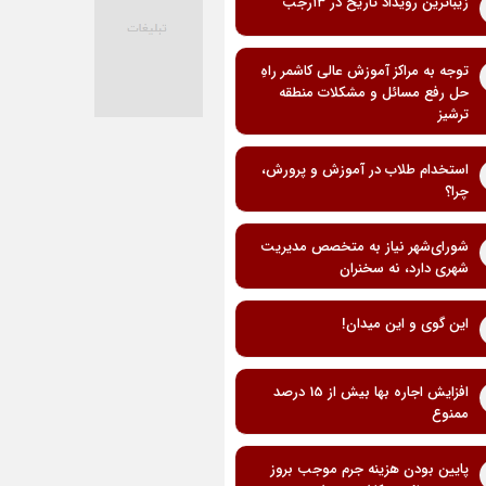
زیباترین رویداد تاریخ در ۱۳رجب
توجه به مراکز آموزش عالی کاشمر راهِ
حل رفع مسائل و مشکلات منطقه
ترشیز
استخدام طلاب در آموزش و پرورش،
چرا؟
شورای‌شهر نیاز به متخصص مدیریت
شهری دارد، نه سخنران
این گوی و این میدان!
افزایش اجاره بها بیش از 15 درصد
ممنوع
پایین بودن هزینه جرم موجب بروز