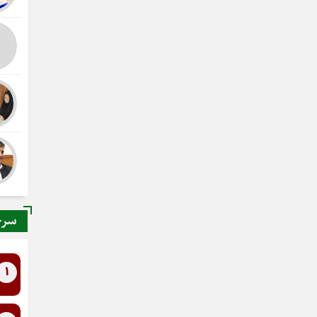
سرخ
1