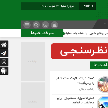
8:54:20
امروز : شنبه, ۱۷ مرداد , ۱۴۰۵
سرخط خبرها
هری با نقشه راه عملیاتی
ساخت ساختمان اداری جدید ممنوع؛
داشت ها
“جنگ” یا “مذاکره”؛ اسلام کدام
را برمی‌گزیند؟
رضایی تربقان
«علی‌الاصول»، دستاویزی برای
مخالفت با تفاهم