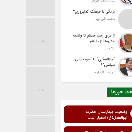
علی محمد خزاعی
آزادگی یا فرهنگِ گداپروری؟
محمد قلی پور
از عزای رهبر معظم تا واهمه
تندروها از تفاهم
لیلا قرایی
“مطالبه‌گری” یا “خودنمایی
سیاسی”؟
علیرضا افتخاری
ط خبرها
وضعیت بیمارستان حضرت
ابوالفضل(ع) اسفبار است