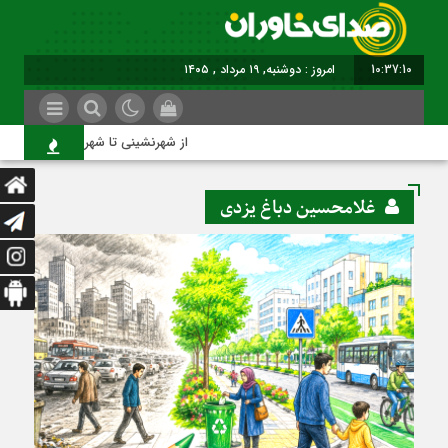
10:37:11
برابر با : Monday - 10 August - 2026
از شهرنشینی تا شهروندی
غلامحسین دباغ یزدی