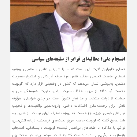
انسجام ملی؛ مطالبه‌ای فراتر از سلیقه‌های سیاسی
صدای خاوران-واقعیت این است که ما با شرایطی عادی و معمولی روبه‌رو
نیستیم. ماهیت تحمیلی جنگ، نقض عهد طرف آمریکایی و استمرار خصومت
دشمن، به‌روشنی نشان می‌دهد که کشور در وضعیتی قرار دارد که "اولویت
نخست آن دفاع از میهن، حفظ تمامیت ارضی، تقویت همبستگی ملی و
حمایت از دولت منتخب و مدافعان کشور" است. در چنین شرایطی، هرگونه
تلاش برای برجسته‌سازی اختلافات داخلی، وارونه‌نمایی واقعیت‌ها و تخریب
نیروهای خودی، چیزی جز خدمت به پروژه تضعیف ایران نیست. از همین رو،
باید صریح گفت که اولویت جامعه امروز، بحث‌های فرسایشی درباره آتش‌بس،
توافق یا مذاکره با طرف‌های بی‌اعتبار نیست؛ اولویت، «ایستادگی، انسجام،
بازسازی، تاب‌آوری و اداره درست کشور» است. مردم ایران در سخت‌ترین