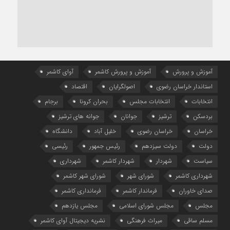
آموزش و پرورش
آموزش و پرورش کاشمر
آوای کاشمر
استاندار خراسان رضوی
اصولگرایان
اقتصاد
انتخابات
انتخابات مجلس
بحران کرونا
برجام
بردسکن
ترشیز
جوانان
جوانه های ترشیز
خراسان
خراسان رضوی
خلیل آباد
دانشگاه
دولت
دولت سیزدهم
رئیس جمهور
رئیسی
سیاست
شهردار
شهردار کاشمر
شهرداری
شهرداری کاشمر
شورای شهر
شورای شهر کاشمر
صدای خاوران
فرماندار کاشمر
فرمانداری کاشمر
مجلس
مجلس شورای اسلامی
مجلس یازدهم
مسلم ساقی
میراث فرهنگی
نشریه دیجیتال آوای کاشمر