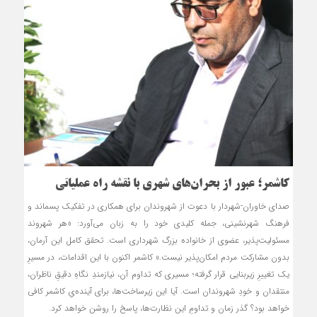
کاشمر؛ عبور از بحران‌های شهری با نقشه راه عملیاتی
صدای خاوران-شهردار با دعوت از شهروندان برای همکاری در تفکیک پسماند و
فرهنگ شهرنشینی، جمله کلیدی خود را به زبان می‌آورد: «هر شهروند
مسئولیت‌پذیر، عضوی از خانواده بزرگ شهرداری است. تحقق کامل این آرمان،
بدون مشارکت مردم امکان‌پذیر نیست.» کاشمر اکنون با این اقدامات، در مسیرِ
یک تغییرِ زیربنایی قرار گرفته؛ مسیری که تداوم آن، نیازمندِ نگاهِ دقیقِ ناظران،
منتقدان و خودِ شهروندان است. آیا این زیرساخت‌ها، برای آینده‌یِ کاشمر کافی
خواهد بود؟ گذر زمان و تداومِ این نظارت‌ها، پاسخ را روشن خواهد کرد.