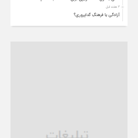
3 هفته قبل
آزادگی یا فرهنگِ گداپروری؟
4 هفته قبل
از عزای رهبر معظم تا واهمه تندروها از تفاهم
1 ماه قبل
“مطالبه‌گری” یا “خودنمایی سیاسی”؟
1 ماه قبل
کاشمر و توسعه پایدار شهری؛ برنامه‌ای واقعی یا شعاری تکراری؟
1 ماه قبل
کاشمر در محاصره گرمای شهری؛
1 ماه قبل
زنگ خطر؛ واکاوی پیامدهای عادی‌سازی ناهنجاری‌های اخلاقی و
فروپاشی کیان خانواده
1 ماه قبل
زندان کاشمر؛ نیمه‌تمام یا فرسوده؟
1 ماه قبل
ترجیح عقلانیت ایرانی بر دیدگاه‌های آخرالزمانی