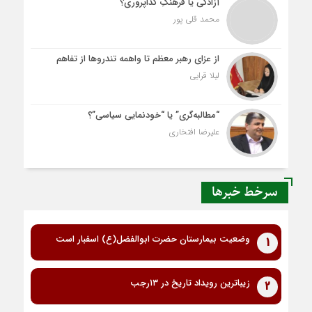
آزادگی یا فرهنگِ گداپروری؟
محمد قلی پور
از عزای رهبر معظم تا واهمه تندروها از تفاهم
لیلا قرایی
“مطالبه‌گری” یا “خودنمایی سیاسی”؟
علیرضا افتخاری
سرخط خبرها
وضعیت بیمارستان حضرت ابوالفضل(ع) اسفبار است
1
زیباترین رویداد تاریخ در ۱۳رجب
2