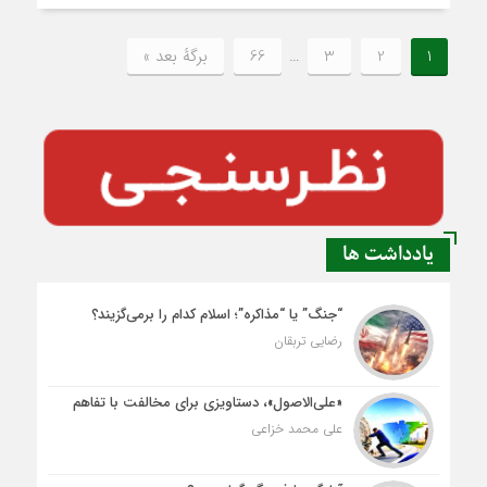
1
2
3
…
66
برگهٔ بعد »
یادداشت ها
“جنگ” یا “مذاکره”؛ اسلام کدام را برمی‌گزیند؟
رضایی تربقان
«علی‌الاصول»، دستاویزی برای مخالفت با تفاهم
علی محمد خزاعی