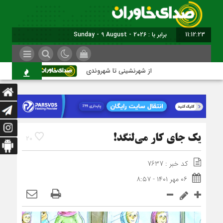
11:12:24
برابر با : Sunday - 9 August - 2026
از شهرنشینی تا شهروندی
اصناف در حاشیه 
یک جای کار می‌لنگد!
20
کد خبر : 7637
۰۶ مهر ۱۴۰۱ - ۸:۵۷