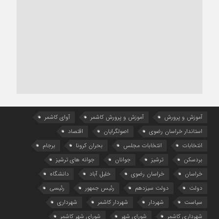
آموزش و پرورش
آموزش و پرورش کاشمر
آوای کاشمر
استاندار خراسان رضوی
اصولگرایان
اقتصاد
انتخابات
انتخابات مجلس
بحران کرونا
برجام
بردسکن
ترشیز
جوانان
جوانه های ترشیز
خراسان
خراسان رضوی
خلیل آباد
دانشگاه
دولت
دولت سیزدهم
رئیس جمهور
رئیسی
سیاست
شهردار
شهردار کاشمر
شهرداری
شهرداری کاشمر
شورای شهر
شورای شهر کاشمر