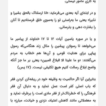
به کاری مأمور نیستی.
و در ابتدای آیه بعدی می‌فرماید: «انا ارسلناک بالحق بشیرا و
نذیرا» یعنی ما به‌راستی تو را به‌سوی خلق فرستادیم تا آنان
را بشارت دهی و بترسانی.
و یا در سوره یاسین آیات 12 تا 17 خداوند از پیامبر ما
می‌خواهد تا رسولان پیشین را مثال زند هنگامی‌که رسول
پیاپی برای هدایت قومی و آن‌ها هم خطاب به مردم
می‌گفتند: «و ما علینا الا البلاغ المبین» یعنی بر ما جز آن‏که
واضح ابلاغ رسالت کنیم هیچ تکلیفی نیست. (17 یس)
بنابراین آیا اگر حاکمیت به وظیفه خود در ریشه‌کن کردن فقر
که باب اصلی کفر است عمل نماید و به دنبال آن فقر
فرهنگی را که خطرناک‌تر از فقر مادی است را برطرف نماید و
به معضلاتی مانند کاهش اعتیاد، دزدی و خیانت، مبارزه با