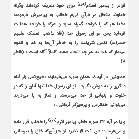
(ص)
فراتر از پیامبر اسلام
برای خود تعریف کرده‌اند وگرنه
خداوند متعال در قرآن کریم خطاب به پیامبرش فرموده:
«خدا هر که را خواهد گمراه سازد و هرکه را خواهد هدایت
فرماید پس تو ای رسول خدا (فلا تذهب نفسک علیهم
حسرات) نفس شریفت را به خاطر آن‌ها به غم و اندوه
مینداز که خدا به هر چه انجام دهند کاملاً آگاه است.» (فاطر
8)
هم‏چنین در آیه 18 همان سوره می‌فرماید: «هیچ‌کس بار گناه
دیگری را به دوش نگیرد… تو ای رسول خدا تنها آنان را که در
خلوت و پنهانی از خدا می‌ترسند و نماز به پا می‌دارند
می‌توانی خداترس و پرهیزکار گردانی…»
(ص)
و یا در آیه 23 سوره فاطر، پیامبر اکرم
را خطاب قرار داده
و می‌فرماید: «ان انت الا نذیر» تو جز آن‌که خلق را بترسانی