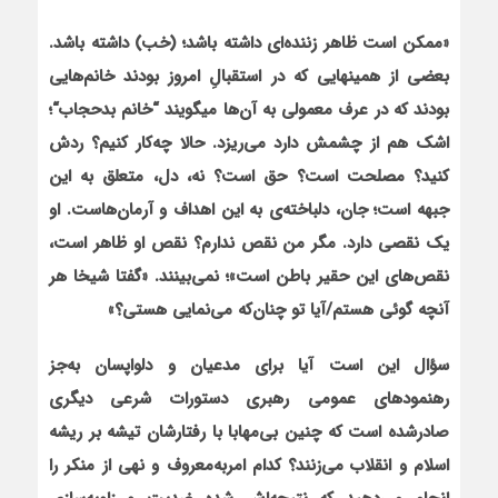
«ممکن است ظاهر زننده‌ای داشته باشد؛ (خب) داشته باشد.
بعضی از همین‏هایی که در استقبالِ امروز بودند خانم‌هایی
بودند که در عرف معمولی به آن‌ها می‏گویند
“
خانم بدحجاب
“
؛
اشک هم از چشمش دارد می‌ریزد. حالا چه‌کار کنیم؟ ردش
کنید؟ مصلحت است؟ حق است؟ نه، دل، متعلق به این
جبهه است؛ جان، دلباخته‌ی به این اهداف و آرمان‌هاست. او
یک نقصی دارد. مگر من نقص ندارم؟ نقص او ظاهر است،
نقص‌های این حقیر باطن است»؛ نمی‌بینند. «گفتا شیخا هر
آنچه گوئی هستم/آیا تو چنان‌که می‌نمایی هستی؟»
سؤال این است آیا برای مدعیان و دلواپسان به‌جز
رهنمودهای عمومی رهبری دستورات شرعی دیگری
صادرشده است که چنین بی‌مهابا با رفتارشان تیشه بر ریشه
اسلام و انقلاب می‌زنند؟ کدام امربه‌معروف و نهی از منکر را