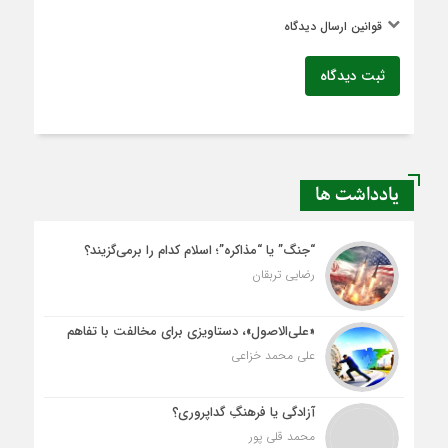
قوانین ارسال دیدگاه
ثبت دیدگاه
یادداشت ها
“جنگ” یا “مذاکره”؛ اسلام کدام را برمی‌گزیند؟
رضایی تربقان
«علی‌الاصول»، دستاویزی برای مخالفت با تفاهم
علی محمد خزاعی
آزادگی یا فرهنگِ گداپروری؟
محمد قلی پور