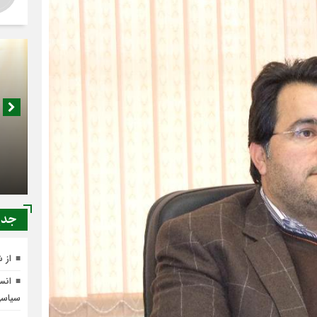
اصناف 
کجا م
جدي
از 
انسج
سیاس