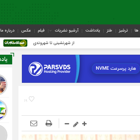
ها
ترشیز
طنز
یادداشت
آرشیو نشریات
فیلم
عکس
درباره ما
از شهرنشینی تا شهروندی
اصناف در حاشی
یاد
19