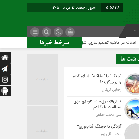
5:56:39
امروز : جمعه, ۱۶ مرداد , ۱۴۰۵
سرخط خبرها
ه تصمیم‌سازی؛ شهر بدون بازار به کجا می‌رسد؟
کاشمر روی ریل
داشت ها
“جنگ” یا “مذاکره”؛ اسلام کدام
را برمی‌گزیند؟
رضایی تربقان
«علی‌الاصول»، دستاویزی برای
مخالفت با تفاهم
علی محمد خزاعی
آزادگی یا فرهنگِ گداپروری؟
محمد قلی پور