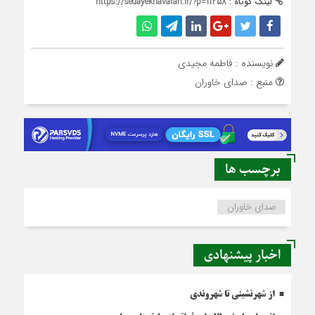
لینک کوتاه :
https://sedayekhavaran.ir/?p=11258
نویسنده : فاطمه مجیدی
منبع : صدای خاوران
برچسب ها
صدای خاوران
اخبار پیشنهادی
از شهرنشینی تا شهروندی