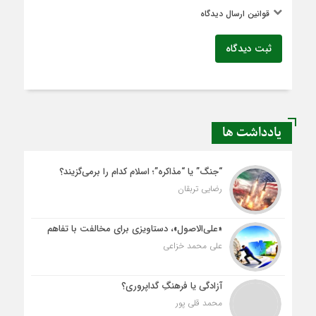
قوانین ارسال دیدگاه
ثبت دیدگاه
یادداشت ها
“جنگ” یا “مذاکره”؛ اسلام کدام را برمی‌گزیند؟
رضایی تربقان
«علی‌الاصول»، دستاویزی برای مخالفت با تفاهم
علی محمد خزاعی
آزادگی یا فرهنگِ گداپروری؟
محمد قلی پور