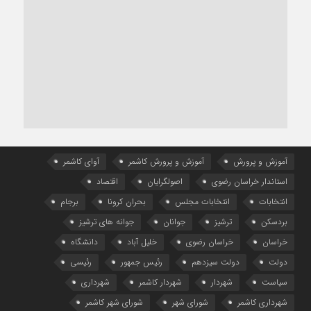
آموزش و پرورش
آموزش و پرورش کاشمر
آوای کاشمر
استاندار خراسان رضوی
اصولگرایان
اقتصاد
انتخابات
انتخابات مجلس
بحران کرونا
برجام
بردسکن
ترشیز
جوانان
جوانه های ترشیز
خراسان
خراسان رضوی
خلیل آباد
دانشگاه
دولت
دولت سیزدهم
رئیس جمهور
رئیسی
سیاست
شهردار
شهردار کاشمر
شهرداری
شهرداری کاشمر
شورای شهر
شورای شهر کاشمر