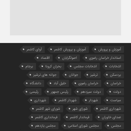
آموزش و پرورش
آموزش و پرورش کاشمر
آوای کاشمر
استاندار خراسان رضوی
اصولگرایان
اقتصاد
انتخابات
انتخابات مجلس
بحران کرونا
برجام
بردسکن
ترشیز
جوانان
جوانه های ترشیز
خراسان
خراسان رضوی
خلیل آباد
دانشگاه
دولت
دولت سیزدهم
رئیس جمهور
رئیسی
سیاست
شهردار
شهردار کاشمر
شهرداری
شهرداری کاشمر
شورای شهر
شورای شهر کاشمر
صدای خاوران
فرماندار کاشمر
فرمانداری کاشمر
مجلس
مجلس شورای اسلامی
مجلس یازدهم