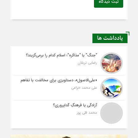
ثبت دیدگاه
یادداشت ها
“جنگ” یا “مذاکره”؛ اسلام کدام را برمی‌گزیند؟
رضایی تربقان
«علی‌الاصول»، دستاویزی برای مخالفت با تفاهم
علی محمد خزاعی
آزادگی یا فرهنگِ گداپروری؟
محمد قلی پور