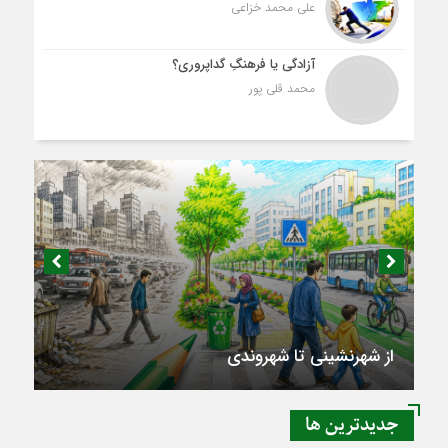
علی محمد خزاعی
آزادگی یا فرهنگِ گداپروری؟
محمد قلی پور
از شهرنشینی تا شهروندی
جديدترين ها