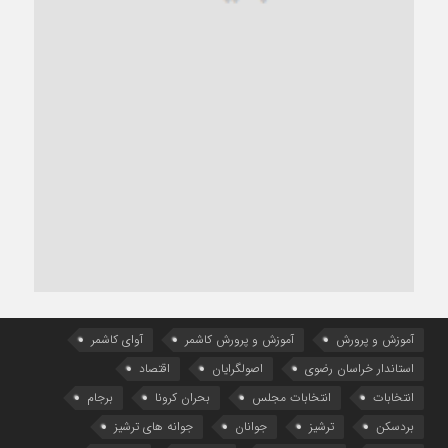
آموزش و پرورش
آموزش و پرورش کاشمر
آوای کاشمر
استاندار خراسان رضوی
اصولگرایان
اقتصاد
انتخابات
انتخابات مجلس
بحران کرونا
برجام
بردسکن
ترشیز
جوانان
جوانه های ترشیز