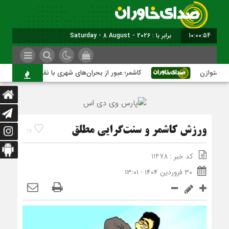
10:00:55
برابر با : Saturday - 8 August - 2026
توازن
کاشمر؛ عبور از بحران‌های شهری با نقشه راه عملیاتی
ورزش کاشمر و سنت‌گرایی مطلق
19
کد خبر : 11478
۳۰ فروردین ۱۴۰۴ - ۱۳:۰۱