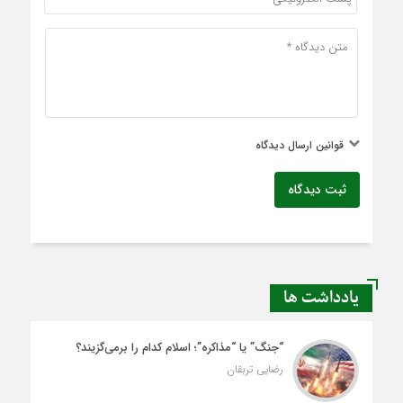
قوانین ارسال دیدگاه
ثبت دیدگاه
یادداشت ها
“جنگ” یا “مذاکره”؛ اسلام کدام را برمی‌گزیند؟
رضایی تربقان