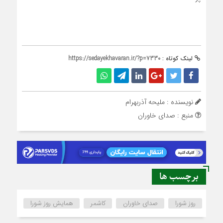
لینک کوتاه :
https://sedayekhavaran.ir/?p=7330
نویسنده : ملیحه آذربهرام
منبع : صدای خاوران
برچسب ها
روز شورا
صدای خاوران
کاشمر
همایش روز شورا