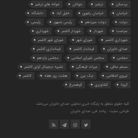
بردسکن
ترشیز
جوانان
جوانه های ترشیز
خراسان
خراسان رضوی
خلیل آباد
دانشگاه
دولت
دولت سیزدهم
رئیس جمهور
رئیسی
سیاست
شهردار
شهردار کاشمر
شهرداری
شهرداری کاشمر
شورای شهر
شورای شهر کاشمر
صدای خاوران
فرماندار کاشمر
فرمانداری کاشمر
مجلس
مجلس شورای اسلامی
مجلس یازدهم
مسلم ساقی
میراث فرهنگی
نشریه دیجیتال آوای کاشمر
نیروی انتظامی
نیک بین
هشت روز هفته
کاشمر
کرونا
کشاورزی
کوهسرخ
کلیه حقوق متعلق به پایگاه خبری تحلیلی صدای خاوران می‌باشد.
طراحی سایت : واحد فنی صدای خاوران