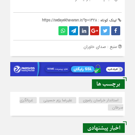
لینک کوتاه :
https://sedayekhavaran.ir/?p=1328
منبع : صدای خاوران
برچسب ها
استاندار خراسان رضوی
علیرضا رزم حسینی
غربالگری
سرطان
اخبار پیشنهادی