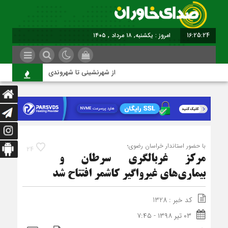
16:25:25
امروز : یکشنبه, ۱۸ مرداد , ۱۴۰۵
از شهرنشینی تا شهروندی
با حضور استاندار خراسان رضوی؛
24
مرکز غربالگری سرطان و
بیماری‌های غیرواگیر کاشمر افتتاح شد
کد خبر : 1328
۰۳ تیر ۱۳۹۸ - ۷:۴۵