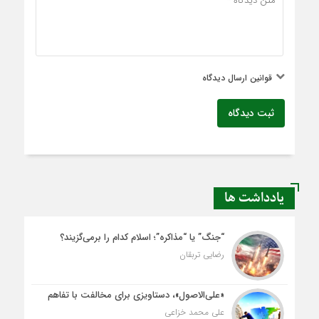
قوانین ارسال دیدگاه
ثبت دیدگاه
یادداشت ها
“جنگ” یا “مذاکره”؛ اسلام کدام را برمی‌گزیند؟
رضایی تربقان
«علی‌الاصول»، دستاویزی برای مخالفت با تفاهم
علی محمد خزاعی