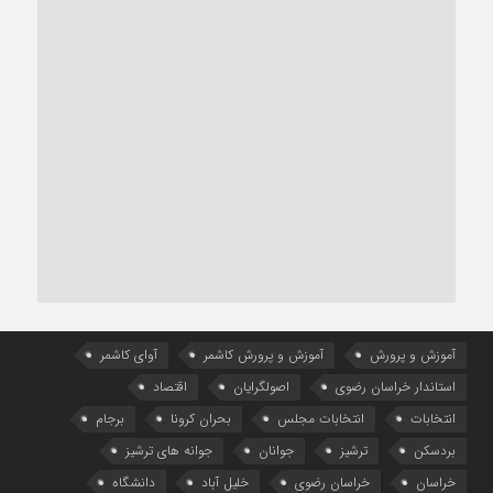
آموزش و پرورش
آموزش و پرورش کاشمر
آوای کاشمر
استاندار خراسان رضوی
اصولگرایان
اقتصاد
انتخابات
انتخابات مجلس
بحران کرونا
برجام
بردسکن
ترشیز
جوانان
جوانه های ترشیز
خراسان
خراسان رضوی
خلیل آباد
دانشگاه