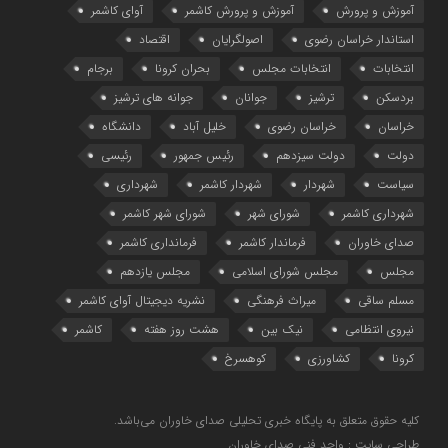
آموزش و پرورش
آموزش و پرورش کاشمر
آوای کاشمر
استاندار خراسان رضوی
اصولگرایان
اقتصاد
انتخابات
انتخابات مجلس
بحران کرونا
برجام
بردسکن
ترشیز
جوانان
جوانه های ترشیز
خراسان
خراسان رضوی
خلیل آباد
دانشگاه
دولت
دولت سیزدهم
رئیس جمهور
رئیسی
سیاست
شهردار
شهردار کاشمر
شهرداری
شهرداری کاشمر
شورای شهر
شورای شهر کاشمر
صدای خاوران
فرماندار کاشمر
فرمانداری کاشمر
مجلس
مجلس شورای اسلامی
مجلس یازدهم
مسلم ساقی
میراث فرهنگی
نشریه دیجیتال آوای کاشمر
نیروی انتظامی
نیک بین
هشت روز هفته
کاشمر
کرونا
کشاورزی
کوهسرخ
کلیه حقوق متعلق به پایگاه خبری تحلیلی صدای خاوران می‌باشد.
طراحی سایت : واحد فنی صدای خاوران