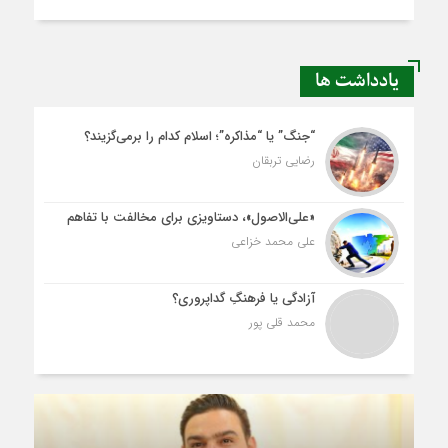
یادداشت ها
“جنگ” یا “مذاکره”؛ اسلام کدام را برمی‌گزیند؟
رضایی تربقان
«علی‌الاصول»، دستاویزی برای مخالفت با تفاهم
علی محمد خزاعی
آزادگی یا فرهنگِ گداپروری؟
محمد قلی پور