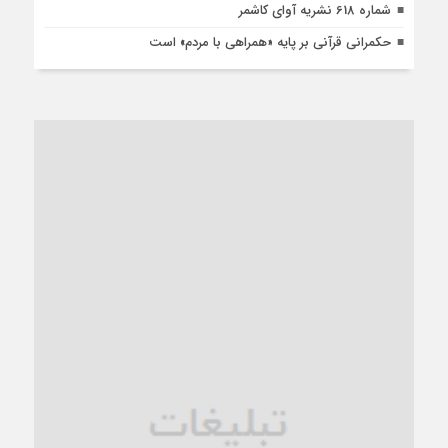
شماره 618 نشریه آوای کاشمر
حکمرانی قرآنی بر پایه «همراهی با مردم» است