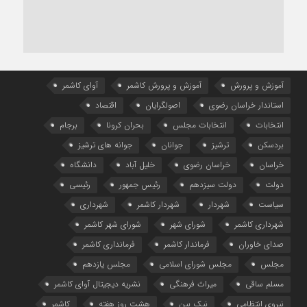
آموزش و پرورش
آموزش و پرورش کاشمر
آوای کاشمر
استاندار خراسان رضوی
اصولگرایان
اقتصاد
انتخابات
انتخابات مجلس
بحران کرونا
برجام
بردسکن
ترشیز
جوانان
جوانه های ترشیز
خراسان
خراسان رضوی
خلیل آباد
دانشگاه
دولت
دولت سیزدهم
رئیس جمهور
رئیسی
سیاست
شهردار
شهردار کاشمر
شهرداری
شهرداری کاشمر
شورای شهر
شورای شهر کاشمر
صدای خاوران
فرماندار کاشمر
فرمانداری کاشمر
مجلس
مجلس شورای اسلامی
مجلس یازدهم
مسلم ساقی
میراث فرهنگی
نشریه دیجیتال آوای کاشمر
نیروی انتظامی
نیک بین
هشت روز هفته
کاشمر