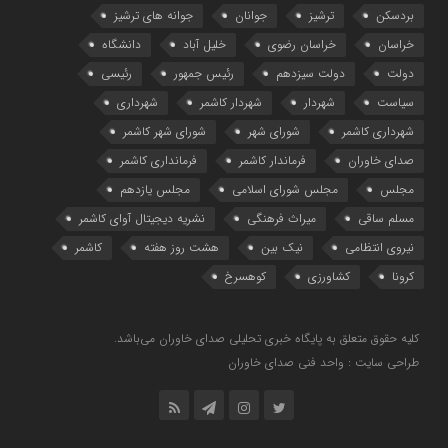
بردسکن
ترشیز
جوانان
جوانه های ترشیز
خراسان
خراسان رضوی
خلیل آباد
دانشگاه
دولت
دولت سیزدهم
رئیس جمهور
رئیسی
سیاست
شهردار
شهردار کاشمر
شهرداری
شهرداری کاشمر
شورای شهر
شورای شهر کاشمر
صدای خاوران
فرماندار کاشمر
فرمانداری کاشمر
مجلس
مجلس شورای اسلامی
مجلس یازدهم
مسلم ساقی
میراث فرهنگی
نشریه دیجیتال آوای کاشمر
نیروی انتظامی
نیک بین
هشت روز هفته
کاشمر
کرونا
کشاورزی
کوهسرخ
کلیه حقوق متعلق به پایگاه خبری تحلیلی صدای خاوران می‌باشد.
طراحی سایت : واحد فنی صدای خاوران