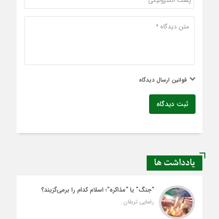
قوانین ارسال دیدگاه
ثبت دیدگاه
یادداشت ها
“جنگ” یا “مذاکره”؛ اسلام کدام را برمی‌گزیند؟
رضایی تربقان