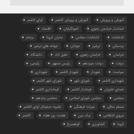
آموزش و پرورش
آموزش و پرورش کاشمر
آوای کاشمر
استاندار خراسان رضوی
اصولگرایان
اقتصاد
انتخابات
انتخابات مجلس
بحران کرونا
برجام
بردسکن
ترشیز
جوانان
جوانه های ترشیز
خراسان
خراسان رضوی
خلیل آباد
دانشگاه
دولت
دولت سیزدهم
رئیس جمهور
رئیسی
سیاست
شهردار
شهردار کاشمر
شهرداری
شهرداری کاشمر
شورای شهر
شورای شهر کاشمر
صدای خاوران
فرماندار کاشمر
فرمانداری کاشمر
مجلس
مجلس شورای اسلامی
مجلس یازدهم
مسلم ساقی
میراث فرهنگی
نشریه دیجیتال آوای کاشمر
نیروی انتظامی
نیک بین
هشت روز هفته
کاشمر
کرونا
کشاورزی
کوهسرخ