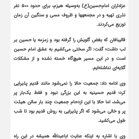
عزاداران امام‌حسين(ع)
به‌وسیله هيزم، برای حدود 500 نفر
نذری تهیه و‌ در مجمعه‏ها و ظروف مسی و سنگین آن زمان
توزيع مي‌كردند.
قالیبافان که بغض گلویش را گرفته بود و زمزمه یا حسین بر
لب داشت؛ گفت: اگر سختی می‌کشیم به عشق امام حسین
است و در این مسیر هیچ‌گاه خسته نشده و از مشکلات
گلایه‌ای نداشته‌ایم.
وی ادامه داد: جمعيت حالا را نمي‌شود مانند قديم پذيرايي
كرد؛ قديم حسينيه به این بزرگی نبود و فقط یک‌بار پر
مي‌شد، اما حالا با اين ازدحام جمعيت چند بار سالن هیئت
پر و خالي مي‌شود که اگر پذيرايي به روش قديم بود تا شب
طول مي‌كشید.
وی با اشاره به این‏که عنایت اباعبدالله همیشه در این راه