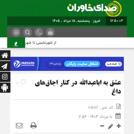
16:50:04
برابر با : Thursday - 6
از شهرنشینی تا شهروندی
عشق به اباعبدالله در کنار اجاق‌های
13
داغ
کد خبر : 10582
۱۰ مرداد ۱۴۰۳ - ۷:۵۶