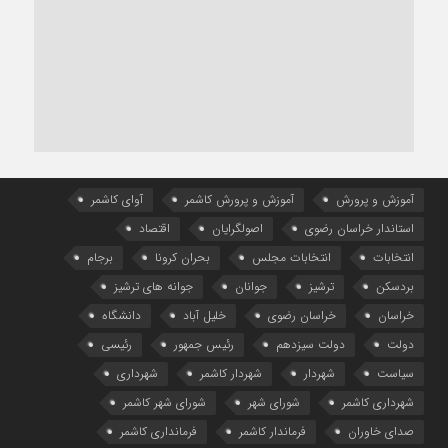
آموزش و پرورش
آموزش و پرورش کاشمر
آوای کاشمر
استاندار خراسان رضوی
اصولگرایان
اقتصاد
انتخابات
انتخابات مجلس
بحران کرونا
برجام
بردسکن
ترشیز
جوانان
جوانه های ترشیز
خراسان
خراسان رضوی
خلیل آباد
دانشگاه
دولت
دولت سیزدهم
رئیس جمهور
رئیسی
سیاست
شهردار
شهردار کاشمر
شهرداری
شهرداری کاشمر
شورای شهر
شورای شهر کاشمر
صدای خاوران
فرماندار کاشمر
فرمانداری کاشمر