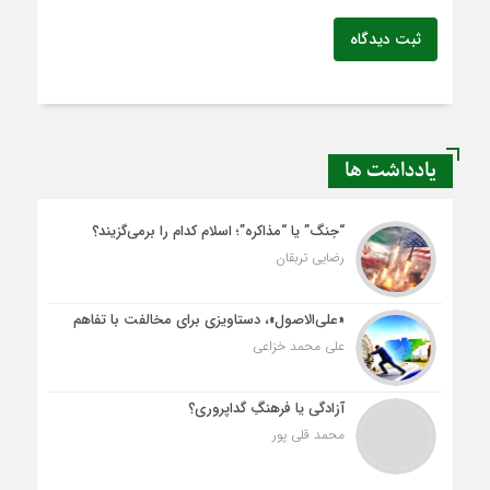
ثبت دیدگاه
یادداشت ها
“جنگ” یا “مذاکره”؛ اسلام کدام را برمی‌گزیند؟
رضایی تربقان
«علی‌الاصول»، دستاویزی برای مخالفت با تفاهم
علی محمد خزاعی
آزادگی یا فرهنگِ گداپروری؟
محمد قلی پور