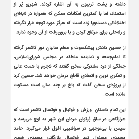
داشته و پشت تريبون به آن اشاره کردند. شهري پُر از
استعداد، اما با کمترين امکانات ممکن که همواره در لابه
لاي
اختلافاتي دست
وپا زده است که هرگز مورد توجه قرار نگرفته
و راه
حلي براي مرتفع کردن و يا برون
رفت از آن وجود ندارد.
از حسين دانش پيشکسوت و معلم ساليان دور کاشمر گرفته
تا امام
جمعه و نماينده منطقه در مجلس شوراي
اسلامي،
جملگي از درد مشترکي سخن گفتند که لاجرم با همت عالي
و تفکري نوين و اتحادي قاطع درمان خواهد شد. حسين کرد
از پروژه
اي سخن گفت که بالغ
بر چند سال است مسکوت
مانده است.
اين تمام داستان ورزش و فوتبال و فوتسال کاشمر است که
هرازگاهي در ساق پُرتوان مردان اين شهر به اوج مي
رسد و
سپس با بي
توجهي در سراشيبي افول قرار مي
گيرد. حامد
محمدي مسئول تيم فوتسال بازرگاني محمدي ضمن