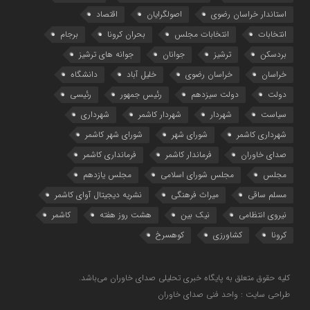
استاندار خراسان رضوی
اصولگرایان
اقتصاد
انتخابات
انتخابات مجلس
بحران کرونا
برجام
بردسکن
ترشیز
جوانان
جوانه های ترشیز
خراسان
خراسان رضوی
خلیل آباد
دانشگاه
دولت
دولت سیزدهم
رئیس جمهور
رئیسی
سیاست
شهردار
شهردار کاشمر
شهرداری
شهرداری کاشمر
شورای شهر
شورای شهر کاشمر
صدای خاوران
فرماندار کاشمر
فرمانداری کاشمر
مجلس
مجلس شورای اسلامی
مجلس یازدهم
مسلم ساقی
میراث فرهنگی
نشریه دیجیتال آوای کاشمر
نیروی انتظامی
نیک بین
هشت روز هفته
کاشمر
کرونا
کشاورزی
کوهسرخ
کلیه حقوق متعلق به پایگاه خبری تحلیلی صدای خاوران می‌باشد.
طراحی سایت : واحد فنی صدای خاوران