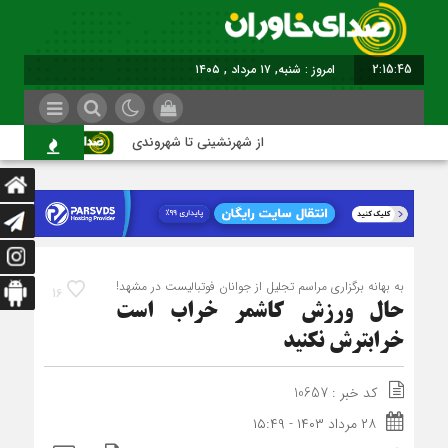
2:15:46
برابر با : Saturday - 8 August - 2026
از شهرنشینی تا شهروندی
اصناف در
به بهانه برگزاری مراسم تجلیل از جوانان فوتبالیست در مشهد!
16
حال ورزش کاشمر خراب است
خراب‏ترش نکنید
کد خبر : 10657
۲۸ مرداد ۱۴۰۳ - ۱۵:۴۹