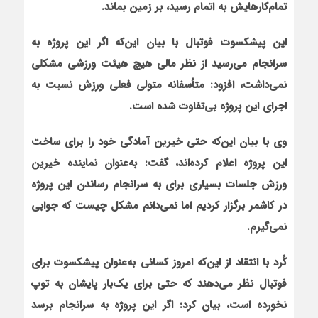
تمام
کارهايش به اتمام رسيد، بر زمين بماند.
اين پيشکسوت فوتبال با بيان اين
که اگر اين پروژه به
سرانجام مي
رسيد از نظر مالي هيچ هيئت ورزشي مشکلي
نمي
داشت، افزود: متأسفانه متولي فعلي ورزش نسبت به
اجراي اين پروژه بي
تفاوت شده است.
وي با بيان اين
که حتي خيرين آمادگي خود را براي ساخت
اين پروژه اعلام کرده
اند، گفت: به
عنوان نماينده خيرين
ورزش جلسات بسياري براي به سرانجام رساندن اين پروژه
در کاشمر برگزار کرديم اما نمي
دانم مشکل چيست که جوابي
نمي
گيرم.
کُرد با انتقاد از اين
که امروز کساني به
عنوان پيشکسوت براي
فوتبال نظر مي
دهند که حتي براي يک
بار پاي‏شان به توپ
نخورده است، بيان کرد: اگر اين پروژه به سرانجام برسد