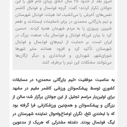
امروز بعد از حدود 25 سال اتفاق زيباي جام فلق را اين
جوانان تکرار کردند؛ گفت: گرچه فوتسال و فوتبال کاشمر
نفس‌هاي آخرش را مي‌کشيد، اما هيئت فوتبال شهرستان
و تيم بازرگاني محمدي در برابر ناملايمات ايستادند و طعم
شيرين پيروزي را به مردم شهرمان هديه کردند. حسين
کرد با بيان اين‌که فوتبال و فوتسال يک صنعت بزرگ در
ايران است، بر حمايت از تيم‌هاي فوتسال و فوتبال
شهرستان تأکيد کرد و افزود: همانند ساير شهرها
شوراي‌شهر، شهرداري و فرمانداري و ديگر ارگان‌ها
مي‌توانند مشکلات اين تيم را برطرف کنند.
به مناسبت موفقيت «تيم بازرگاني محمدي» در مسابقات
کشوري توسط پيشکسوتان ورزشي کاشمر مقيم در مشهد
براي اولين
بار مراسم تجليل از اين جوانان برگزار شد؛ سالن از
بزرگان و پيشکسوتان و هم‏چنين ورزشکاراني فرا گرفته بود
که با لبخندي تلخ، نگران اوضاع
واحوال نماينده شهرستان در
ليگ فوتسال بودند. دغدغه مشترکي که هريک از مدعوين