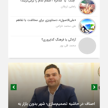
“جنگ” یا “مذاکره”؛ اسلام کدام را برمی‌گزیند؟
رضایی تربقان
«علی‌الاصول»، دستاویزی برای مخالفت با تفاهم
علی محمد خزاعی
آزادگی یا فرهنگِ گداپروری؟
محمد قلی پور
اصناف در حاشیه تصمیم‌سازی؛ شهر بدون بازار به