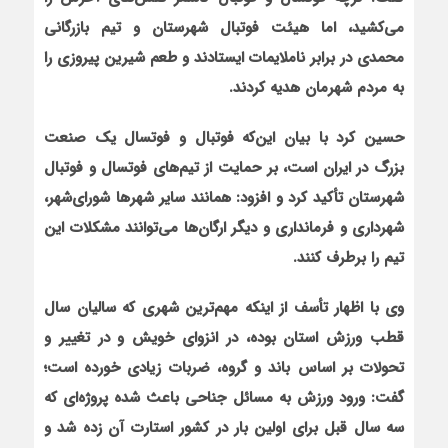
مي
کشيد، اما هيئت فوتبال شهرستان و تيم بازرگاني
محمدي در برابر ناملايمات ايستادند و طعم شيرين پيروزي را
به مردم شهرمان هديه کردند.
حسين کرد با بيان اين
که فوتبال و فوتسال يک صنعت
بزرگ در ايران است، بر حمايت از تيم
هاي فوتسال و فوتبال
شهرستان تأکيد کرد و افزود: همانند ساير شهرها شوراي
شهر،
شهرداري و فرمانداري و ديگر ارگان
ها مي
توانند مشکلات اين
تيم را برطرف کنند.
وي با اظهار تأسف از اين‏که مهم
ترين شهري که ساليان سال
قطب ورزش استان بوده، در انزواي خويش و در تغيير و
تحولات بر اساس باند و گروه، ضربات زيادي خورده است؛
گفت: ورود ورزش به مسائل جناحي باعث شده پروژه
اي که
سه سال قبل براي اولين بار در کشور استارت آن زده شد و