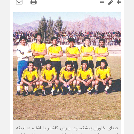
صدای خاوران-پيشکسوت ورزش کاشمر با اشاره به اين‏که