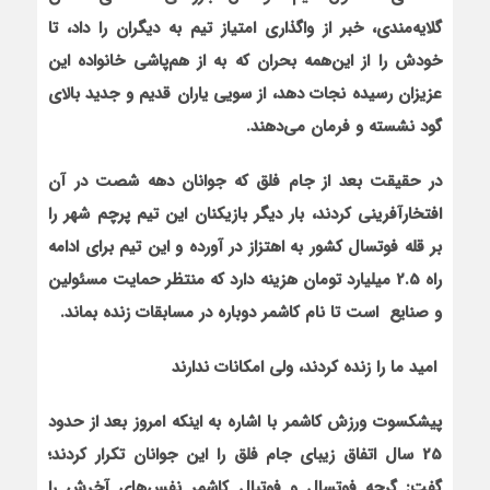
گلايه
مندي، خبر از واگذاري امتياز تيم به ديگران را داد، تا
خودش را از اين
همه بحران که به از هم
پاشي خانواده اين
عزيزان رسيده نجات دهد، از سويي ياران قديم و جديد بالاي
گود نشسته و فرمان مي
دهند.
در حقيقت بعد از جام فلق که جوانان دهه شصت در آن
افتخارآفريني کردند، بار ديگر بازيکنان اين تيم پرچم شهر را
بر قله فوتسال کشور به اهتزاز در آورده و اين تيم براي ادامه
راه 2.5 ميليارد تومان هزينه دارد که منتظر حمايت مسئولين
و صنايع است تا نام کاشمر دوباره در مسابقات زنده بماند.
اميد ما را زنده کردند، ولي امکانات ندارند
پيشکسوت ورزش کاشمر با اشاره به اين‏که امروز بعد از حدود
25 سال اتفاق زيباي جام فلق را اين جوانان تکرار کردند؛
گفت: گرچه فوتسال و فوتبال کاشمر نفس
هاي آخرش را