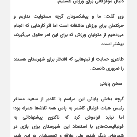
دنبال موقوفاتي براي ورزش هستيم.
وي گفت: ما و پيشکسوتان گرچه مسئوليت نداريم و
حرکت‏مان براي ورزش عاشقانه است اما اثر کارهايي که انجام
مي
دهيم از متوليان ورزش که براي اين امر حقوق مي
گيرند،
بيشتر است.
طاهري حمايت از تيم
هايي که افتخار براي شهرستان هستند
را ضروري دانست.
سخن پاياني
گرچه بخش پاياني اين مراسم با تقدير از سعيد مسافر
رئيس هيات فوتبال کاشمر به پاس همه تلاش
ها همراه بود؛
اما نبايد فراموش کرد که تاکنون پيشنهاداتي به
فوتباليست
هاي با استعداد اين شهرستان براي بازي در
شهرهاي ديگر شده، ولي علاقه و تعصب‏شان به اين شهر