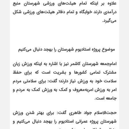
علاوه بر اينکه تمام هيئت
هاي ورزشي شهرستان منبع
درآمدي دارند خوابگاه و تمام دفاتر هيئت
هاي ورزشي شکل
مي
گيرد.
موضوع پروژه استاديوم شهرستان را به‏جد دنبال مي
کنيم
امام
جمعه شهرستان کاشمر نيز با اشاره به اين‏که ورزش زبان
مشترک تمامي کشورها و بشريت است که براي حفظ
سلامت خود به ورزش نياز دارند؛ گفت: براي سلامتي مردم
امر به ورزش امربه
معروف و کمک به ورزش کمک به مردم و
جامعه است.
حجت
الاسلام جواد طاهري گفت: براي بهتر شدن ورزش
شهرستان پروژه عمراني استاديوم را به‏جد دنبال مي
کنيم و