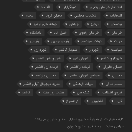
استاندار خراسان رضوی
اصولگرایان
اقتصاد
انتخابات
انتخابات مجلس
بحران کرونا
برجام
بردسکن
ترشیز
جوانان
جوانه های ترشیز
خراسان
خراسان رضوی
خلیل آباد
دانشگاه
دولت
دولت سیزدهم
رئیس جمهور
رئیسی
سیاست
شهردار
شهردار کاشمر
شهرداری
شهرداری کاشمر
شورای شهر
شورای شهر کاشمر
صدای خاوران
فرماندار کاشمر
فرمانداری کاشمر
مجلس
مجلس شورای اسلامی
مجلس یازدهم
مسلم ساقی
میراث فرهنگی
نشریه دیجیتال آوای کاشمر
نیروی انتظامی
نیک بین
هشت روز هفته
کاشمر
کرونا
کشاورزی
کوهسرخ
کلیه حقوق متعلق به پایگاه خبری تحلیلی صدای خاوران می‌باشد.
طراحی سایت : واحد فنی صدای خاوران