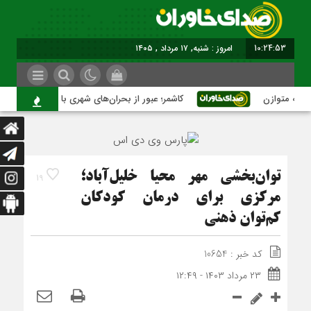
10:24:54
برابر با : Saturday - 8 August - 2026
توازن
کاشمر؛ عبور از بحران‌های شهری با نقشه راه عملیاتی
توان‌بخشی مهر محیا خلیل‌آباد؛
19
مرکزی برای درمان کودکان
کم‌توان ذهنی
کد خبر : 10654
۲۳ مرداد ۱۴۰۳ - ۱۲:۴۹