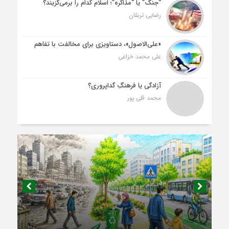
“جنگ” یا “مذاکره”؛ اسلام کدام را برمی‌گزیند؟
رضایی تربقان
«علی‌الاصول»، دستاویزی برای مخالفت با تفاهم
علی محمد خزاعی
آزادگی یا فرهنگِ گداپروری؟
محمد قلی پور