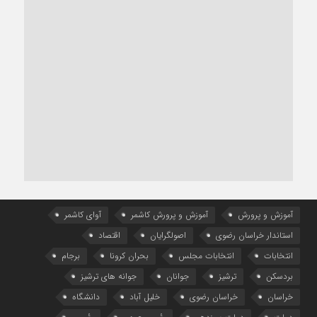
آموزش و پرورش
آموزش و پرورش کاشمر
آوای کاشمر
استاندار خراسان رضوی
اصولگرایان
اقتصاد
انتخابات
انتخابات مجلس
بحران کرونا
برجام
بردسکن
ترشیز
جوانان
جوانه های ترشیز
خراسان
خراسان رضوی
خلیل آباد
دانشگاه