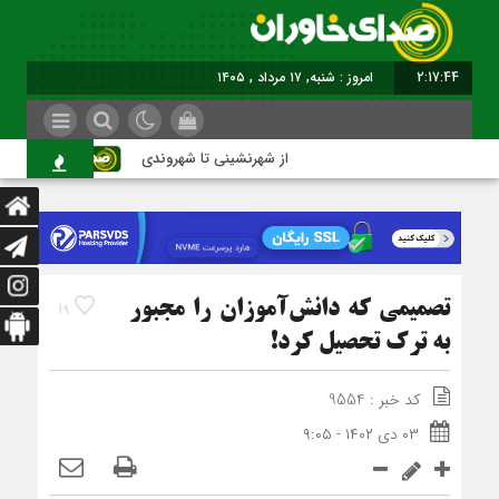
2:17:44
برابر با : Saturday
از شهرنشینی تا شهروندی
اصناف د
تصمیمی که دانش‌آموزان را مجبور
19
به ترک تحصیل کرد!
کد خبر : 9554
۰۳ دی ۱۴۰۲ - ۹:۰۵