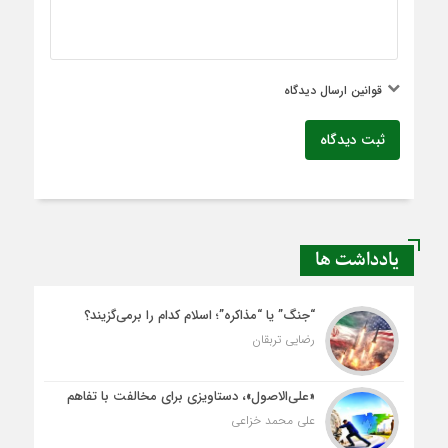
قوانین ارسال دیدگاه
ثبت دیدگاه
یادداشت ها
“جنگ” یا “مذاکره”؛ اسلام کدام را برمی‌گزیند؟
رضایی تربقان
«علی‌الاصول»، دستاویزی برای مخالفت با تفاهم
علی محمد خزاعی