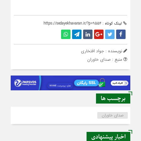
لینک کوتاه :
https://sedayekhavaran.ir/?p=9554
نویسنده : جواد افتخاری
منبع : صدای خاوران
برچسب ها
صدای خاوران
اخبار پیشنهادی