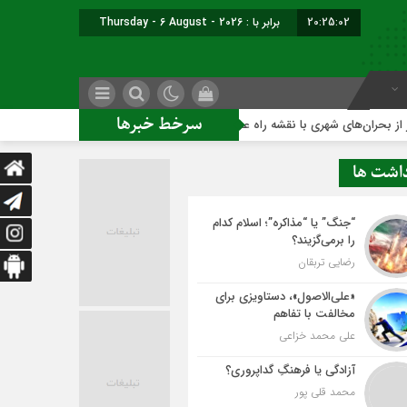
20:25:03
امروز : پنجشنبه, ۱۵ مرداد , ۱۴۰۵
سرخط خبرها
 شهری با نقشه راه عملیاتی
ساخت ساختمان اداری جدید ممنوع؛
داشت ها
“جنگ” یا “مذاکره”؛ اسلام کدام
را برمی‌گزیند؟
رضایی تربقان
«علی‌الاصول»، دستاویزی برای
مخالفت با تفاهم
علی محمد خزاعی
آزادگی یا فرهنگِ گداپروری؟
محمد قلی پور