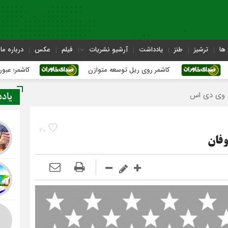
ها
ترشیز
طنز
یادداشت
آرشیو نشریات
فیلم
عکس
درباره ما
کاشمر روی ریل توسعه متوازن
کاشمر؛ عبور از بحران‌های
یاد
20
وفان