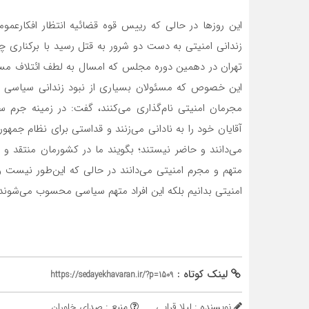
این روزها در حالی که رییس قوه قضائیه انتظار افکارعمومی
زندانی امنیتی به دست دو شرور به قتل رسید با برکناری چ
تهران در دهمین دوره مجلس كه امسال به لطف ائتلاف مستق
این خصوص که مسئولان بسیاری از نبود زندانی سیاسی د
مجرمان امنیتی نام‌گذاری می‌كنند، گفت: در زمینه جرم 
آقایان خود را به نادانی می‌زنند و قداستی برای نظام جمهو
می‌دانند و حاضر نیستند؛ بگویند ما در كشورمان منتقد و 
متهم و مجرم امنیتی می‌دانند در حالی كه این‌طور نیست 
امنیتی بدانیم بلكه این افراد متهم سیاسی محسوب می‌شوند
لینک کوتاه :
https://sedayekhavaran.ir/?p=1509
نویسنده : لیلا قرایی
منبع : صدای خاوران