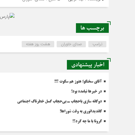
برچسب ها
ترامپ
صدای خاوران
هشت روز هفته
اخبار پیشنهادی
آقای سخنگو؛ هنوز هم سکوت ؟!!
در خبرها نیامده بود!
دوگانه سازی باحجاب ـ بی‌حجاب گسل خطرناک اجتماعی
کاندیداتوری به وقت شوراها!
کرونا با ما چه کرد؟!