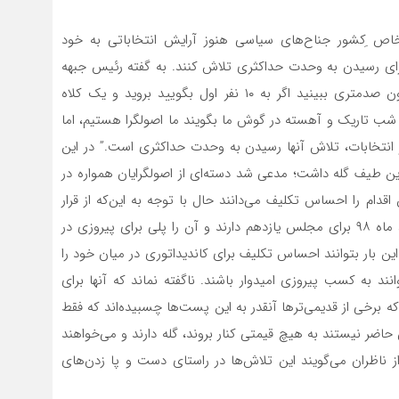
خاص ِکشور جناح‌های سیاسی هنوز آرایش انتخاباتی به خود
که برای رسیدن به وحدت حداکثری تلاش کنند. به گفته رئیس جبهه
پیروان خط امام و رهبری اگر طیف اصولگرایی را یک ستون صدمتری ببینید اگر به ۱۰ نفر اول بگویید بروید و یک کلاه
فر آخر هم حاضرند در یک شب تاریک و آهسته در گوش ما بگویند ما اصولگرا هستیم، اما
ر انتخابات، تلاش آنها رسیدن به وحدت حداکثری است.” در این
ن طیف گله داشت؛ مدعی شد دسته‌ای از اصولگرایان همواره در
ام را احساس تکلیف می‌دانند حال با توجه به این‌که از قرار
معلوم اصولگرایان امید زیادی به پیروزی در انتخابات اسفند ماه ۹۸ برای مجلس یازدهم دارند و آن را پلی برای پیروزی در
ند، به این شرط که این بار بتوانند احساس تکلیف برای کاندیداتوری در میان خود را
ند به کسب پیروزی امیدوار باشند. ناگفته نماند که آنها برای
که برخی از قدیمی‌ترها آنقدر به این پست‌ها چسبیده‌اند که فقط
حاضر نیستند به هیچ قیمتی کنار بروند، گله دارند و می‌خواهند
ای از ناظران می‌گویند این تلاش‌ها در راستای دست و پا زدن‌های