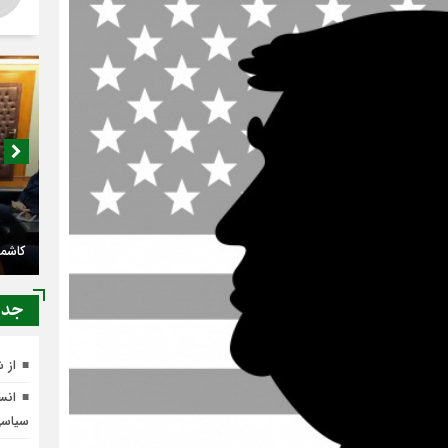
کاشمر
جدي
از 
انسج
سیاس