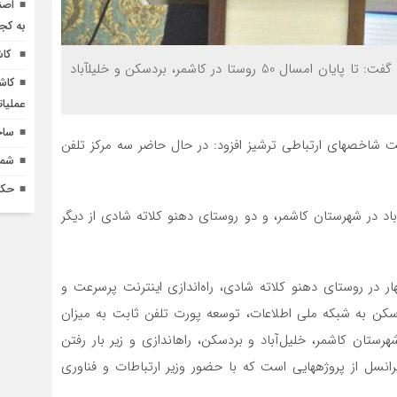
اصن
به کج
کاش
مدیرکل ارتباطات و فناوری اطلاعات استان خراسان رضوی گفت: تا پایان امسال 50 روستا در کاشمر، بردسکن و خلیل‎آباد
کاش
عملیا
ساخ
علی دلگیر در جلسه شورای اداری کاشمر در خصوص وضعیت شاخص‎های ارتباطی ترشیز افزود: در حال حاضر سه مرکز تلفن
شماره 618 نش
حکم
باد در شهرستان کاشمر، و دو روستای دهنو کلاته شادی از دیگر
ر در روستای دهنو کلاته شادی، راه‌اندازی اینترنت پرسرعت و
 و بردسکن به شبکه ملی اطلاعات، توسعه پورت تلفن ثابت به میزان
1302 پورت، ADSL به میزان 2150 پورت پرسرعت در سه شهرستان کاشمر، خلیل‌آباد و بردسکن، راه‎اندازی و زیر بار رفتن
سایت همراه اول و سایت نسل دو سه و چهار در حوزه ایرانسل از پروژه‎هایی است که با حضور وزیر ارتباطات و فناوری