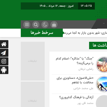
13:05:26
برابر با : Friday - 7 August - 2026
سرخط خبرها
 بازار به کجا می‌رسد؟
کاشمر روی ریل توسعه متوازن
داشت ها
“جنگ” یا “مذاکره”؛ اسلام کدام
را برمی‌گزیند؟
رضایی تربقان
«علی‌الاصول»، دستاویزی برای
مخالفت با تفاهم
علی محمد خزاعی
آزادگی یا فرهنگِ گداپروری؟
محمد قلی پور