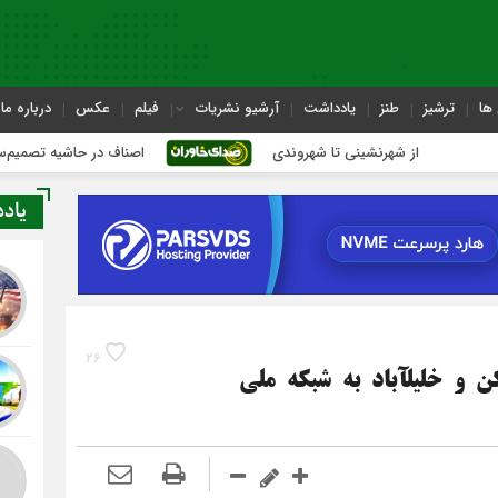
ها
ترشیز
طنز
یادداشت
آرشیو نشریات
فیلم
عکس
درباره ما
از شهرنشینی تا شهروندی
اصناف در حاشیه تصمیم‌سازی؛ شهر بدون
یاد
26
تا پایان امسال 50 روستای کاشمر، بردسکن و خلیل‎آباد به شبکه ملی