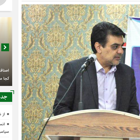
اصناف 
کجا م
جدي
از 
انسج
سیاس