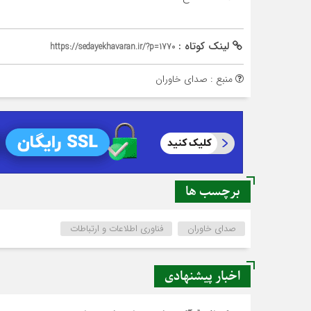
لینک کوتاه :
https://sedayekhavaran.ir/?p=1770
منبع : صدای خاوران
برچسب ها
صدای خاوران
فناوری اطلاعات و ارتباطات
اخبار پیشنهادی