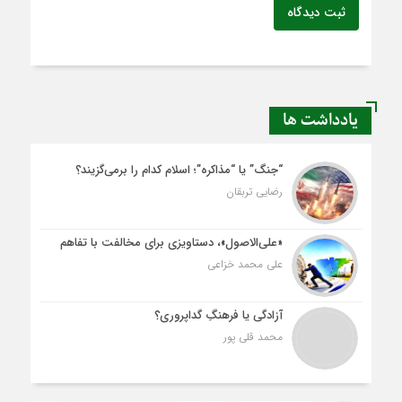
ثبت دیدگاه
یادداشت ها
“جنگ” یا “مذاکره”؛ اسلام کدام را برمی‌گزیند؟
رضایی تربقان
«علی‌الاصول»، دستاویزی برای مخالفت با تفاهم
علی محمد خزاعی
آزادگی یا فرهنگِ گداپروری؟
محمد قلی پور