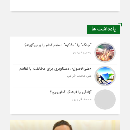
یادداشت ها
“جنگ” یا “مذاکره”؛ اسلام کدام را برمی‌گزیند؟
رضایی تربقان
«علی‌الاصول»، دستاویزی برای مخالفت با تفاهم
علی محمد خزاعی
آزادگی یا فرهنگِ گداپروری؟
محمد قلی پور