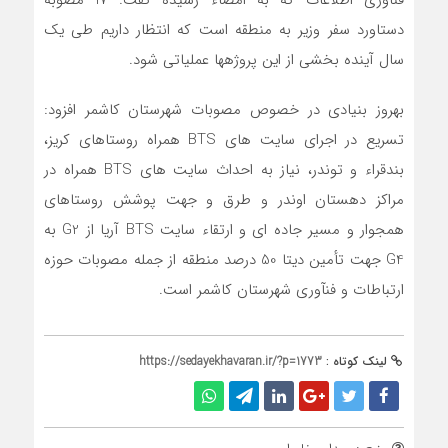
دستاورد سفر وزير به منطقه است که انتظار داريم طي يک
سال آينده بخشي از اين پروژه‎ها عملياتي شود.
بهروز بنيادي در خصوص مصوبات شهرستان کاشمر افزود:
تسريع در اجراي سايت هاي BTS همراه روستاهاي کريز،
بندقراء و توندر، نياز به احداث سايت هاي BTS همراه در
مراکز دهستان اوندر و طرق و جهت پوشش روستاهاي
همجوار و مسير جاده اي و ارتقاء سايت BTS آريا از G2 به
G4 جهت تأمين ديتا 50 درصد منطقه از جمله مصوبات حوزه
ارتباطات و فن‎آوري شهرستان کاشمر است.
لینک کوتاه :
https://sedayekhavaran.ir/?p=1773