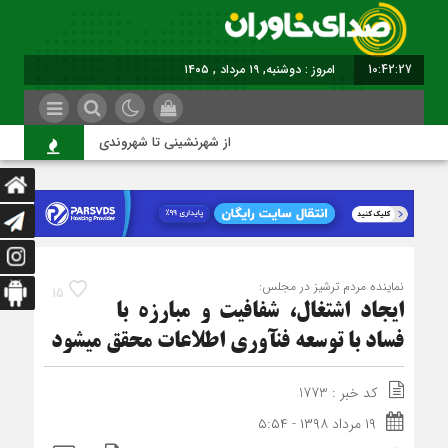
10:42:27
امروز : دوشنبه, ۱۹ مرداد , ۱۴۰۵
از شهرنشینی تا شهروندی
ا
نماينده مردم ترشيز در مجلس:
15
ايجاد اشتغال، شفافيت و مبارزه با
فساد با توسعه فن‎آوري اطلاعات محقق مي‏شود
کد خبر : 1773
۱۹ مرداد ۱۳۹۸ - ۵:۵۴