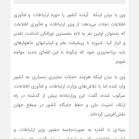
وي با بيان اينکه آينده کشور را حوزه ارتباطات و فن‎آوري
اطلاعات نجات مي‌دهد؛ از وزير ارتباطات و فن‎آوري اطلاعات
که به‌عنوان اولين نفر به لانه مفسدين نورافکن انداخت تقدير
و ابراز کرد: امروزه با پيشرفت علم و اينتر‎نت‎هاي ماهواره‎اي
بايد برنامه‌ريزي شود که چگونه با اين فضاي جديد مواجه
شويم.
وي با بيان اينکه هرچند حملات سايبري بسياري به کشور
وارد شده اما با تلاش‌هاي وزارت ارتباطات و فن‎آوري اطلاعات،
سرکوب شده، گفت: اين وزارتخانه بيش از گذشته در راه
ارتقاء امنيت ملي و حفظ جايگاه کشور در سطح جهان
نقش‌آفريني کرده‌اند.
بنيادي با اشاره به صورت‌جلسه حضور وزير ارتباطات و
فناوري اطلاعات که به امضاء رسيده گفت: 17 مصوبه