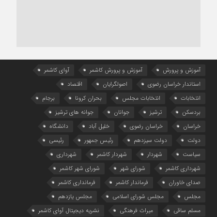
آموزش و پرورش
آموزش و پرورش کاشمر
آوای کاشمر
استاندار خراسان رضوی
اصولگرایان
اقتصاد
انتخابات
انتخابات مجلس
بحران کرونا
برجام
بردسکن
ترشیز
جوانان
جوانه های ترشیز
خراسان
خراسان رضوی
خلیل آباد
دانشگاه
دولت
دولت سیزدهم
رئیس جمهور
رئیسی
سیاست
شهردار
شهردار کاشمر
شهرداری
شهرداری کاشمر
شورای شهر
شورای شهر کاشمر
صدای خاوران
فرماندار کاشمر
فرمانداری کاشمر
مجلس
مجلس شورای اسلامی
مجلس یازدهم
مسلم ساقی
میراث فرهنگی
نشریه دیجیتال آوای کاشمر