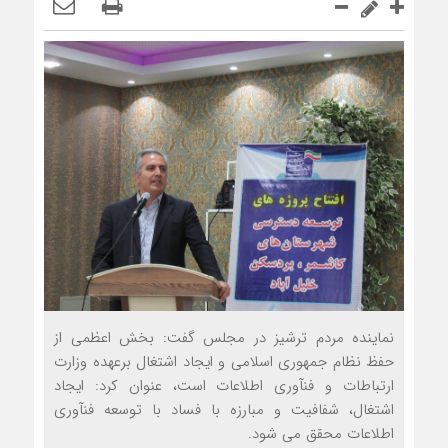
نماينده مردم ترشيز در مجلس گفت: بخش اعظمي از
حفظ نظام جمهوري اسلامي و ايجاد اشتغال برعهده وزارت
ارتباطات و فن‎آوري اطلاعات است، عنوان کرد: ايجاد
اشتغال، شفافيت و مبارزه با فساد با توسعه فن‎آوري
اطلاعات محقق مي شود.