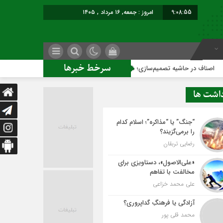
9:08:56
امروز : جمعه, ۱۶ مرداد , ۱۴۰۵
سرخط خبرها
تصمیم‌سازی؛ شهر بدون بازار به کجا می‌رسد؟
کاشمر روی ریل ت
داشت ها
“جنگ” یا “مذاکره”؛ اسلام کدام
را برمی‌گزیند؟
رضایی تربقان
«علی‌الاصول»، دستاویزی برای
مخالفت با تفاهم
علی محمد خزاعی
آزادگی یا فرهنگِ گداپروری؟
محمد قلی پور