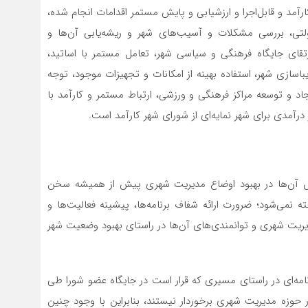
رآمد و قابل‌اجرا و ارزشيابي و پايش مستمر اقدامات انجام شده،
تی، بررسي مشكلات و آسيب‌هاي شهر و ريشه‌‌يابي آن‌ها و
رتقاي جايگاه فرهنگي و سياسي شهر، تعامل مستمر با اساتيد،
باسازي شهر، استفاده بهينه از امكانات و تجهيزات موجود، توجه
د و توسعه مراكز فرهنگي و ورزشی، ارتباط مستمر و كارآمد با
رآمدي براي شهر نمايه‌اي از شوراي شهر كارآمد است.
قش آن‌ها در بهبود اوضاع مدیریت شهری پیش از همیشه سخن
ه نمی‌شود؛ ضرورت ارائه شفاف برنامه‌ها، پیشینه فعالیت‌ها و
یریت شهری و توانمندی‌های آن‌ها در راستای بهبود وضعیت شهر
امه‌ای در راستای مسیری که قرار است در جایگاه عضو شورا طی
حوزه مدیریت شهری برخوردار نیستند، بنابراین با وجود چنین