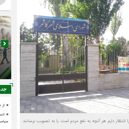
اصناف 
کجا م
جدي
از 
انسج
 انتظار دارم هر آنچه به نفع مردم است را به تصویب برسانند
سیاس