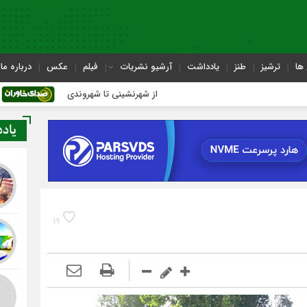
ها
ترشیز
طنز
یادداشت
آرشیو نشریات
فیلم
عکس
درباره ما
از شهرنشینی تا شهروندی
اصناف در حاشیه 
یاد
19