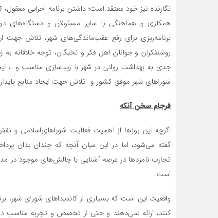
نگارنده نیز خود معتقد است؛ داشتن برنامه اجرايي معقول، كا
همكاري و هماهنگي با ساير مسئولان و دستگاه‌هاي دول
برنامه‌ريزي برای رفع عقب‌ماندگي‌هاي شهر، تلاش جهت ا
روشنفكران و جوانان اهل فكر و نخبگان، توجه خلاقانه به زي
جدي به بهداشت رواني در شهر با زيباسازي مناسب و…، ايجا
شوراهاي شهر موفق کشور و تلاش جهت ايجاد منابع پايدار د
فرجام سخن آنکه
اگرچه این روزها از اهمیت فعالیت شوراهای‌اسلامی و ن
گفته می‌شود، اما در این میان آنچه که چندان بدان پرداخت
تجارب نامزدها در عرصه آشنایی با چالش‌های موجود در مد
است.
واقعیت این است که بسیاری از کاندیداهای شورای شهر، برن
کنند، ارائه نمی‌دهند و حتی از تخصص و تجربه مناسب در 