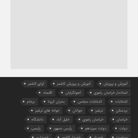
آموزش و پرورش
آموزش و پرورش کاشمر
آوای کاشمر
استاندار خراسان رضوی
اصولگرایان
اقتصاد
انتخابات
انتخابات مجلس
بحران کرونا
برجام
بردسکن
ترشیز
جوانان
جوانه های ترشیز
خراسان
خراسان رضوی
خلیل آباد
دانشگاه
دولت
دولت سیزدهم
رئیس جمهور
رئیسی
سیاست
شهردار
شهردار کاشمر
شهرداری