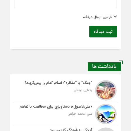
قوانین ارسال دیدگاه
ثبت دیدگاه
یادداشت ها
“جنگ” یا “مذاکره”؛ اسلام کدام را برمی‌گزیند؟
رضایی تربقان
«علی‌الاصول»، دستاویزی برای مخالفت با تفاهم
علی محمد خزاعی
آزادگی یا فرهنگِ گداپروری؟