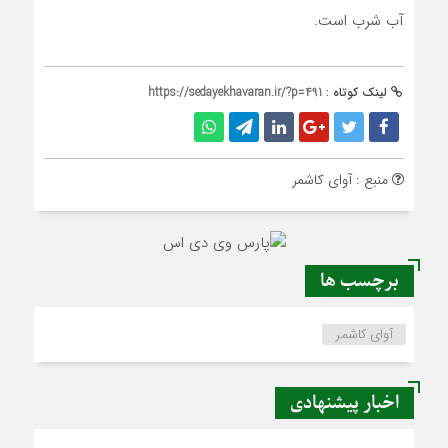
آب شرب است.
لینک کوتاه :
https://sedayekhavaran.ir/?p=491
منبع : آوای کاشمر
برچسب ها
آوای کاشمر
اخبار پیشنهادی