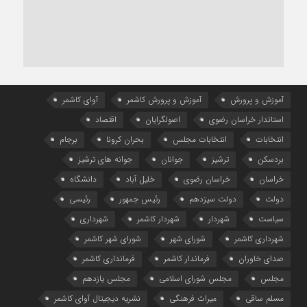
آموزش و پرورش
آموزش و پرورش کاشمر
آوای کاشمر
استاندار خراسان رضوی
اصولگرایان
اقتصاد
انتخابات
انتخابات مجلس
بحران کرونا
برجام
بردسکن
ترشیز
جوانان
جوانه های ترشیز
خراسان
خراسان رضوی
خلیل آباد
دانشگاه
دولت
دولت سیزدهم
رئیس جمهور
رئیسی
سیاست
شهردار
شهردار کاشمر
شهرداری
شهرداری کاشمر
شورای شهر
شورای شهر کاشمر
صدای خاوران
فرماندار کاشمر
فرمانداری کاشمر
مجلس
مجلس شورای اسلامی
مجلس یازدهم
مسلم ساقی
میراث فرهنگی
نشریه دیجیتال آوای کاشمر