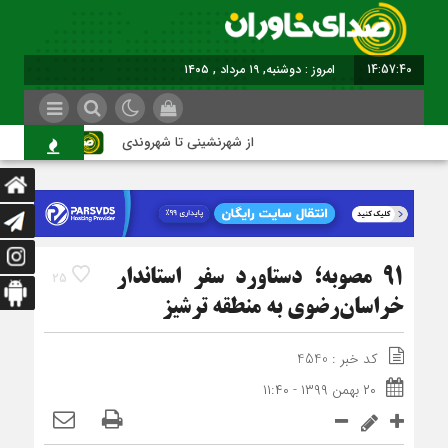
14:57:41
برابر با : Mond
از شهرنشینی تا شهروندی
اصناف د
91 مصوبه؛ دستاورد سفر استاندار
25
خراسان‌رضوی به منطقه ترشیز
کد خبر : 4540
۲۰ بهمن ۱۳۹۹ - ۱۱:۴۰