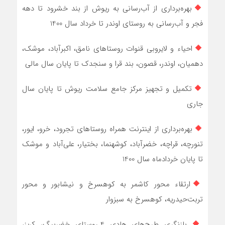
🔶
بهره‌برداری از آب‌رسانی به ریوش از بند خشرود تا دهه
فجر و آب‌رسانی به روستای اوندر تا خرداد سال 1400
🔶
احیاء و لایروبی قنوات روستاهای نامق، اکبرآباد، موشک،
دهمیان، اوندر، قصون، بند قرا و سنجدک تا پایان سال مالی
🔶
تکمیل و تجهیز مرکز جامع سلامت ریوش تا پایان سال
جاری
🔶
بهره‌برداری از اینترنت همراه روستاهای تجرود، خرو، ایور،
تنورچه، قراچه، خضرآباد، کوشه‏نما، بختیار، علی‌آباد و موشک
تا پایان خردادماه سال 1400
🔶
ارتقاء محور کاشمر به کوهسرخ و نیشابور و محور
تربت‌حیدریه، کوهسرخ به سبزوار
🔶
بازنگری طرح‌های هادی 4 روستای خضربیگ، کریز،