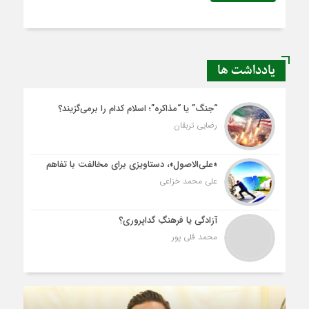
یادداشت ها
“جنگ” یا “مذاکره”؛ اسلام کدام را برمی‌گزیند؟
رضایی تربقان
«علی‌الاصول»، دستاویزی برای مخالفت با تفاهم
علی محمد خزاعی
آزادگی یا فرهنگِ گداپروری؟
محمد قلی پور