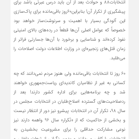
انتخابات88 و حوادث بعد از آن بايد درس عبرتي باشد براي
پيشگيري از تکرار آن! بنابراين60روز باقي‌مانده براي پاک‌سازي
اين آلودگي بسيار با اهميت و سرنوشت‌ساز خواهد بود
خصوصاً که عوامل اصلي آن‌ها قطعاً در رده‌هاي بالاي امنيتي
نفوذ کرده‌اند و شناسايي و برخورد با آن‌ها جسارتي فراتر از
زمان قتل‌هاي زنجيره‌اي در وزارت اطلاعات دولت اصلاحات را
مي‌طلبد.
60 روز تا انتخابات باقي‌مانده ولي هنوز مردم نمي‌دانند که چه
کساني به غير از نظاميان کانديداي رياست‌جمهوري خواهند
شد و چه برنامه‌هايي براي اداره کشور دارند! بعد از
ردصلاحيت‌هاي گسترده اصلاح‌طلبان در انتخابات مجلس در
سال 98، تکرار آن در انتخابات پيش‏رو نيز دور از انتظار نيست
و بخشي از حاکميت که از «تَکرار» سال 96 واهمه دارند نيز
نوعي مشارکت حداقلي را براي مشروعيت بخشيدن به
انتخابات را کافي مي‌دانند و بدون نگراني از تبعات داخلي و