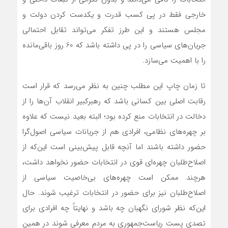
خارجي فقط در پي کسب قدرت و يکدست کردن دولت و
مجلس هستند و اين طرز تفکر مي‌تواند تقابل احتمالي
جريان‌هاي سياسي را در پي داشته باشد که 60 روز باقي‌مانده
را با اهميت مي‌سازد.
تا زمان چاپ اين مطلب چنين به نظر مي‌رسد که قرار است
رقابت اصلي بين کساني باشد که رهبرکبير انقلاب آن‌ها را از
دخالت در انتخابات منع کرده بود؛ البته بعيد نيست که علاوه
بر چهره‌هاي نظامي، افرادي هم از جريانات سياسي اصول‌گرا
حضور داشته باشند اما آنچه قابل پيش‌بيني است اين‌که از
اصلاح‌طلبان چهره‌اي قوي در انتخابات حضور نخواهد داشت،
هرچند ممکن است چهره‌هاي بي‌خاصيت سياسي از
اصلاح‌طلبان نيز براي حضور در انتخابات ترغيب شوند. حال
اين‌که نظر شوراي نگهبان چه باشد و نهايتاً چه افرادي براي
تصدي پست رياست‌جمهوري به مردم معرفي شوند در همين