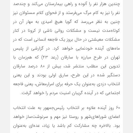
چندين هزار نفر را آلوده و راهي بيمارستان مي‌کند و چندصد
نفر را نيز به کام مرگ مي‌فرستد و از فحواي کلام مسئولان نيز
چنين به نظر مي‌رسد که گويا هيچ اميدي به مهار آن در
کوتاه‌مدت نيست و مشکلات رواني ناشي از کرونا در کنار
مشکلات معيشتي در حال بروز يک فاجعه انساني است که در
ماه‌هاي آينده خودنمايي خواهد کرد. در گزارشي از پليس
تهران در طرح مبارزه با سارقان (رعد 43) که هم‌زمان با
تدوين اين مطلب منتشر شد، بيش از 80 درصد سارقان
دستگير شده در اين طرح، سارق اولي بودند و اين يعني
انتخاب دزدي به‌عنوان يک حرفه براي امرارمعاش، يعني فاجعه
اجتماعي که در آينده گريبان امنيت مردم را خواهد گرفت.
60 روز آينده علاوه بر انتخاب رئيس‌جمهور به علت انتخاب
اعضاي شوراهاي‌شهر و روستا نيز مهم و سرنوشت‌ساز خواهد
بود. بالاخره چه مشارکت کم باشد يا زياد، عده‌اي به‌عنوان