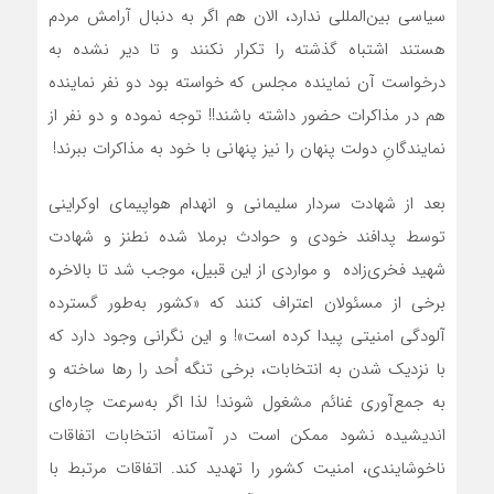
سياسي بين‌المللي ندارد، الان هم اگر به دنبال آرامش مردم
هستند اشتباه گذشته را تکرار نکنند و تا دير نشده به
درخواست آن نماينده مجلس که خواسته بود دو نفر نماينده
هم در مذاکرات حضور داشته باشند!! توجه نموده و دو نفر از
نمايندگانِ دولت پنهان را نيز پنهاني با خود به مذاکرات ببرند!
بعد از شهادت سردار سليماني و انهدام هواپيماي اوکرايني
توسط پدافند خودي و حوادث برملا شده نطنز و شهادت
شهيد فخري‌زاده و مواردي از اين قبيل، موجب شد تا بالاخره
برخي از مسئولان اعتراف کنند که «کشور به‌طور گسترده
آلودگي امنيتي پيدا کرده است»! و اين نگراني وجود دارد که
با نزديک شدن به انتخابات، برخي تنگه اُحد را رها ساخته و
به جمع‌آوري غنائم مشغول شوند! لذا اگر به‌سرعت چاره‌اي
انديشيده نشود ممکن است در آستانه انتخابات اتفاقات
ناخوشايندي، امنيت کشور را تهديد کند. اتفاقات مرتبط با