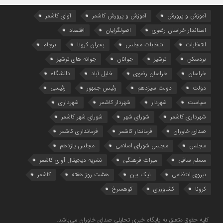
آموزش و پرورش
آموزش و پرورش کاشمر
آوای کاشمر
استاندار خراسان رضوی
اصولگرایان
اقتصاد
انتخابات
انتخابات مجلس
بحران کرونا
برجام
بردسکن
ترشیز
جوانان
جوانه های ترشیز
خراسان
خراسان رضوی
خلیل آباد
دانشگاه
دولت
دولت سیزدهم
رئیس جمهور
رئیسی
سیاست
شهردار
شهردار کاشمر
شهرداری
شهرداری کاشمر
شورای شهر
شورای شهر کاشمر
صدای خاوران
فرماندار کاشمر
فرمانداری کاشمر
مجلس
مجلس شورای اسلامی
مجلس یازدهم
مسلم ساقی
میراث فرهنگی
نشریه دیجیتال آوای کاشمر
نیروی انتظامی
نیک بین
هشت روز هفته
کاشمر
کرونا
کشاورزی
کوهسرخ
کلیه حقوق متعلق به پایگاه خبری تحلیلی صدای خاوران می‌باشد.