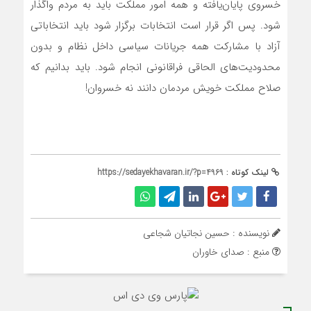
خسروي پايان‌يافته و همه امور مملکت بايد به مردم واگذار
شود. پس اگر قرار است انتخابات برگزار شود بايد انتخاباتي
آزاد با مشارکت همه جريانات سياسي داخل نظام و بدون
محدوديت‌هاي الحاقي فراقانوني انجام شود. بايد بدانيم که
صلاح مملکت خويش مردمان دانند نه خسروان!
لینک کوتاه :
https://sedayekhavaran.ir/?p=4969
نویسنده : حسین نجاتیان شجاعی
منبع : صدای خاوران