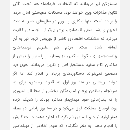
مسئولان نيز مي‌دانند که انتخابات خردادماه هم تحت تأثير
نتايج مذاکرات وين خواهد بود. مشکلات معيشتي امان مردم
را بريده است. تنها بيکاري و تورم در سال‌هاي اخير به علت
تحريم و رشد منفي اقتصادي، براي بي‌ثباتي اجتماعي کفايت
مي‌کرد که مشکلات اقتصادي ناشي از ويروس کرونا نيز به آن
اضافه شده است. مردم هم عليرغم توصيه‌هاي
رياست‌جمهوري، گويا ساکنين بهارستان و پاستور را بيش از
ساکنان کاخ سفيد مستحق لعن و نفرين مي‌دانند. هيچ فرد
منصفي نمي‌تواند دستاوردهاي برجام را انکار کند اما اگر
دولت روحاني در 100 روز اولِ به قدرت رسيدن، براي به
سرانجام رساندن برجام نمايندگان بخشي از مخالفان امروزي
را که يک‌زماني خود ميدان‌دار مذاکره بودند را شريک کرده
بود، اوضاع مملکت فرق مي‌کرد و در 100 روز پاياني در نقطه
صفر اوليه نبود و التماس نمي‌کرد که اجازه دهند دولت کارش
را انجام دهد. به نظر نگارنده که هيچ اطلاعي از ديپلماسي