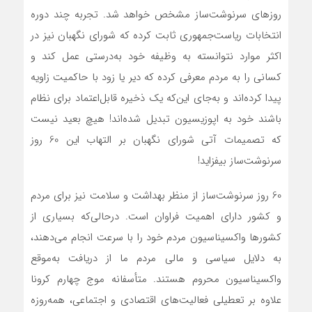
روزهاي سرنوشت‌ساز مشخص خواهد شد. تجربه چند دوره
انتخابات رياست‌جمهوري ثابت کرده که شوراي نگهبان نيز در
اکثر موارد نتوانسته به وظيفه خود به‌درستي عمل کند و
کساني را به مردم معرفي کرده که دير يا زود با حاکميت زاويه
پيدا کرده‌اند و به‌جاي اين‌که يک ذخيره قابل‌اعتماد براي نظام
باشند خود به اپوزيسيون تبديل شده‌اند! هيچ بعيد نيست
که تصميمات آتي شوراي نگهبان بر التهاب اين 60 روز
سرنوشت‌ساز بيفزايد!
60 روز سرنوشت‌ساز از منظر بهداشت و سلامت نيز براي مردم
و کشور داراي اهميت فراوان است. درحالي‌که بسياري از
کشورها واکسيناسيون مردم خود را با سرعت انجام مي‌دهند،
به دلايل سياسي و مالي مردم ما از دريافت به‌موقع
واکسيناسيون محروم هستند. متأسفانه موج چهارم کرونا
علاوه بر تعطيلي فعاليت‌هاي اقتصادي و اجتماعي، همه‌روزه