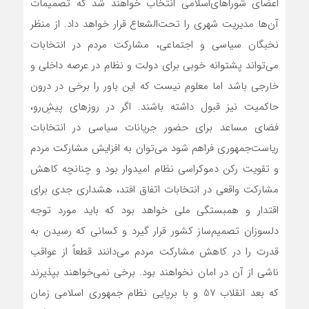
اعضاي شوراهاي‌اسلامي انتخاب خواهند شد که تصميمات
آن‌ها مديريت شهري را تحت‌الشعاع قرار خواهد داد. از منظر
نخبگان سياسي و اجتماعي، مشارکت مردم در انتخابات
مي‌تواند پشتوانه خوبي براي دولت و نظام در عرصه داخلي و
خارجي باشد اما معلوم نيست که اين باور را برخي در درون
حاکميت نيز قبول داشته باشند. اگر در روزهاي پيشِ‌رو،
فضاي مساعد براي حضور جريانات سياسي در انتخابات
رياست‌جمهوري فراهم شود مي‌توان به افزايش مشارکت مردم
و تقويت رکن دموکراسي نظام اميدوار بود و چنانچه کاهش
مشارکت واقعي در انتخابات اتفاق افتد، هشداري جدي براي
اقتدار و همبستگي ملي خواهد بود که بايد مورد توجه
دلسوزان تصميم‌ساز کشور قرار گيرد و کساني که رسيدن به
قدرت را در کاهش مشارکت مردم مي‌دانند قطعاً از عواقب
ناشي از آن در امان نخواهند بود. برخي نمي‌خواهند بپذيرند
که بعد انقلاب 57 و با برپايي نظام جمهوري ‎اسلامي زمان