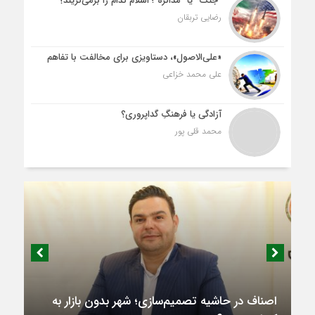
“جنگ” یا “مذاکره”؛ اسلام کدام را برمی‌گزیند؟
رضایی تربقان
«علی‌الاصول»، دستاویزی برای مخالفت با تفاهم
علی محمد خزاعی
آزادگی یا فرهنگِ گداپروری؟
محمد قلی پور
اصناف در حاشیه تصمیم‌سازی؛ شهر بدون بازار به