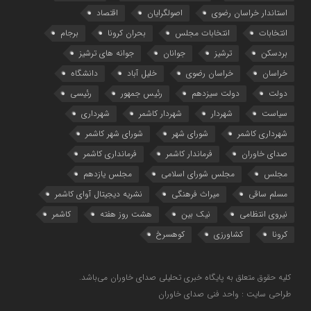
استاندار خراسان رضوی
اصولگرایان
اقتصاد
انتخابات
انتخابات مجلس
بحران کرونا
برجام
بردسکن
ترشیز
جوانان
جوانه های ترشیز
خراسان
خراسان رضوی
خلیل آباد
دانشگاه
دولت
دولت سیزدهم
رئیس جمهور
رئیسی
سیاست
شهردار
شهردار کاشمر
شهرداری
شهرداری کاشمر
شورای شهر
شورای شهر کاشمر
صدای خاوران
فرماندار کاشمر
فرمانداری کاشمر
مجلس
مجلس شورای اسلامی
مجلس یازدهم
مسلم ساقی
میراث فرهنگی
نشریه دیجیتال آوای کاشمر
نیروی انتظامی
نیک بین
هشت روز هفته
کاشمر
کرونا
کشاورزی
کوهسرخ
کلیه حقوق متعلق به پایگاه خبری تحلیلی صدای خاوران می‌باشد.
طراحی سایت : واحد فنی صدای خاوران