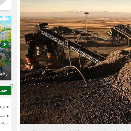
اصناف 
کجا م
جدي
از 
انسج
از شهرنشینی تا شهروندی
سیاس