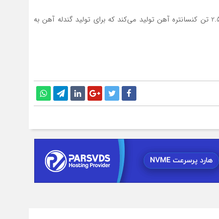
سالاری افزود: شرکت فولاد شرق کاوه در حال حاضر سالانه 2.5 تن کنسانتره آهن تولید می‌کند که برای تولید گندله آهن به