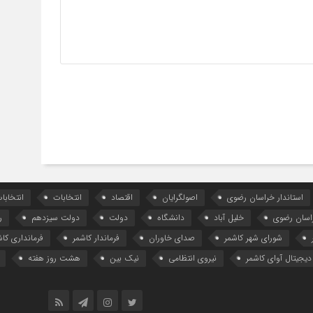
استاندار خراسان رضوی
اصولگرایان
اقتصاد
انتخابات
انتخاب
اسان رضوی
خلیل آباد
دانشگاه
دولت
دولت سیزدهم
ر
شورای شهر کاشمر
صدای خاوران
فرماندار کاشمر
فرمانداری کاش
دیجیتال آوای کاشمر
نیروی انتظامی
نیک بین
هشت روز هفته