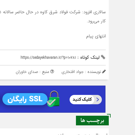
کار می‌رود.
انتهای پیام
لینک کوتاه :
https://sedayekhavaran.ir/?p=10781
نویسنده : جواد افتخاری
منبع : صدای خاوران
برچسب ها
این مطلب بدون برچسب می باشد.