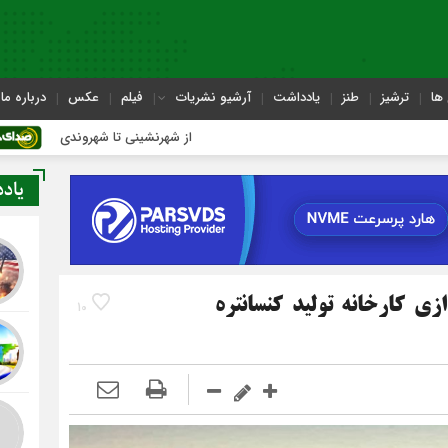
ها
ترشیز
طنز
یادداشت
آرشیو نشریات
فیلم
عکس
درباره ما
از شهرنشینی تا شهروندی
اصن
یاد
ی کارخانه تولید کنسانتره
10