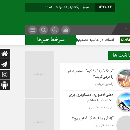
14:28:24
امروز : یکشنبه, ۱۸ مرداد , ۱۴۰۵
سرخط خبرها
اف در حاشیه تصمیم‌سازی؛ شهر بدون بازار به کجا می‌رسد؟
کاشم
داشت ها
“جنگ” یا “مذاکره”؛ اسلام کدام
را برمی‌گزیند؟
رضایی تربقان
«علی‌الاصول»، دستاویزی برای
مخالفت با تفاهم
علی محمد خزاعی
آزادگی یا فرهنگِ گداپروری؟
محمد قلی پور