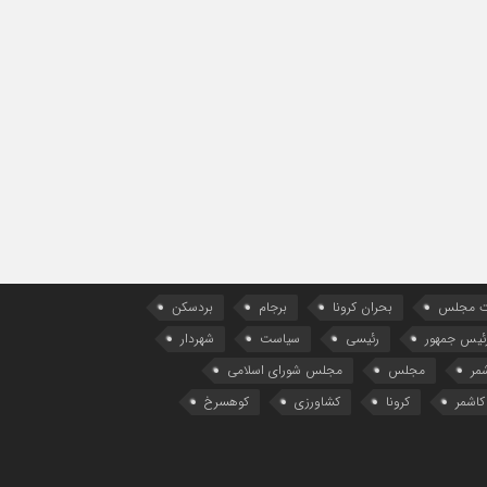
ات مجلس
بحران کرونا
برجام
بردسکن
ئیس جمهور
رئیسی
سیاست
شهردار
مر
مجلس
مجلس شورای اسلامی
کاشمر
کرونا
کشاورزی
کوهسرخ