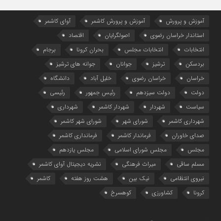
آموزش و پرورش
آموزش و پرورش کاشمر
آوای کاشمر
استاندار خراسان رضوی
اصولگرایان
اقتصاد
انتخابات
انتخابات مجلس
بحران کرونا
برجام
بردسکن
ترشیز
جوانان
جوانه های ترشیز
خراسان
خراسان رضوی
خلیل آباد
دانشگاه
دولت
دولت سیزدهم
رئیس جمهور
رئیسی
سیاست
شهردار
شهردار کاشمر
شهرداری
شهرداری کاشمر
شورای شهر
شورای شهر کاشمر
صدای خاوران
فرماندار کاشمر
فرمانداری کاشمر
مجلس
مجلس شورای اسلامی
مجلس یازدهم
مسلم ساقی
میراث فرهنگی
نشریه دیجیتال آوای کاشمر
نیروی انتظامی
نیک بین
هشت روز هفته
کاشمر
کرونا
کشاورزی
کوهسرخ