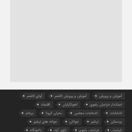
آموزش و پرورش
آموزش و پرورش کاشمر
آوای کاشمر
استاندار خراسان رضوی
اصولگرایان
اقتصاد
انتخابات
انتخابات مجلس
بحران کرونا
برجام
بردسکن
ترشیز
جوانان
جوانه های ترشیز
خراسان
خراسان رضوی
خلیل آباد
دانشگاه