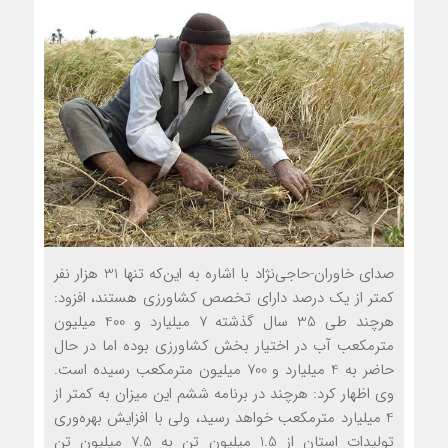
صدای خاوران-حاجی‌نژاد با اشاره به این‌که تنها 31 هزار نفر
کمتر از یک درصد دارای تخصص کشاورزی هستند، افزود:
هرچند طی 35 سال گذشته 7 میلیارد و 400 میلیون
مترمکعب آب در اختیار بخش کشاورزی بوده اما در حال
حاضر به 4 میلیارد و 700 میلیون مترمکعب رسیده است.
وی اظهار کرد: هرچند در برنامه ششم این میزان به کمتر از
4 میلیارد مترمکعب خواهد رسید، ولی با افزایش بهره‌وری
تولیدات استان از 1.5 میلیون تن به 7.5 میلیون تن