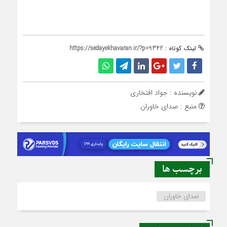
لینک کوتاه :
https://sedayekhavaran.ir/?p=9342
نویسنده : جواد افتخاری
منبع : صدای خاوران
برچسب ها
صدای خاوران