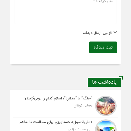
قوانین ارسال دیدگاه
ثبت دیدگاه
یادداشت ها
“جنگ” یا “مذاکره”؛ اسلام کدام را برمی‌گزیند؟
رضایی تربقان
«علی‌الاصول»، دستاویزی برای مخالفت با تفاهم
علی محمد خزاعی