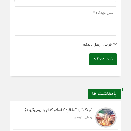
قوانین ارسال دیدگاه
ثبت دیدگاه
یادداشت ها
“جنگ” یا “مذاکره”؛ اسلام کدام را برمی‌گزیند؟
رضایی تربقان