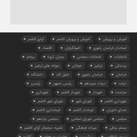
آموزش و پرورش
آموزش و پرورش کاشمر
آوای کاشمر
استاندار خراسان رضوی
اصولگرایان
اقتصاد
انتخابات
انتخابات مجلس
بحران کرونا
برجام
بردسکن
ترشیز
جوانان
جوانه های ترشیز
خراسان
خراسان رضوی
خلیل آباد
دانشگاه
دولت
دولت سیزدهم
رئیس جمهور
رئیسی
سیاست
شهردار
شهردار کاشمر
شهرداری
شهرداری کاشمر
شورای شهر
شورای شهر کاشمر
صدای خاوران
فرماندار کاشمر
فرمانداری کاشمر
مجلس
مجلس شورای اسلامی
مجلس یازدهم
مسلم ساقی
میراث فرهنگی
نشریه دیجیتال آوای کاشمر
نیروی انتظامی
نیک بین
هشت روز هفته
کاشمر