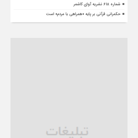
شماره 618 نشریه آوای کاشمر
حکمرانی قرآنی بر پایه «همراهی با مردم» است