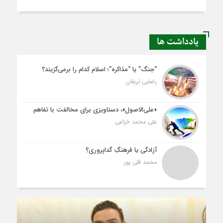
یادداشت ها
“جنگ” یا “مذاکره”؛ اسلام کدام را برمی‌گزیند؟
رضایی تربقان
«علی‌الاصول»، دستاویزی برای مخالفت با تفاهم
علی محمد خزاعی
آزادگی یا فرهنگِ گداپروری؟
محمد قلی پور