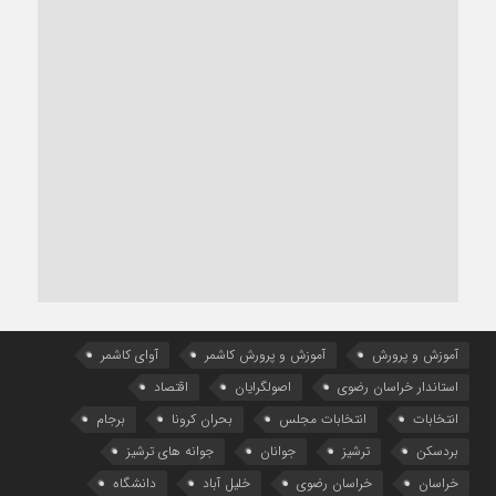
آموزش و پرورش
آموزش و پرورش کاشمر
آوای کاشمر
استاندار خراسان رضوی
اصولگرایان
اقتصاد
انتخابات
انتخابات مجلس
بحران کرونا
برجام
بردسکن
ترشیز
جوانان
جوانه های ترشیز
خراسان
خراسان رضوی
خلیل آباد
دانشگاه