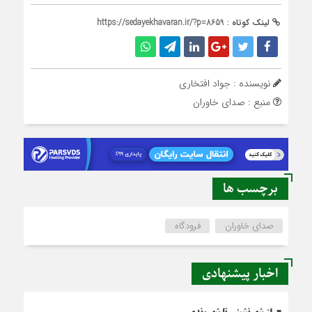
لینک کوتاه :
https://sedayekhavaran.ir/?p=8659
نویسنده : جواد افتخاری
منبع : صدای خاوران
برچسب ها
صدای خاوران
فرودگاه
اخبار پیشنهادی