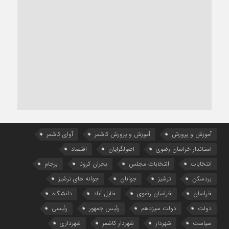
آموزش و پرورش
آموزش و پرورش کاشمر
آوای کاشمر
استاندار خراسان رضوی
اصولگرایان
اقتصاد
انتخابات
انتخابات مجلس
بحران کرونا
برجام
بردسکن
ترشیز
جوانان
جوانه های ترشیز
خراسان
خراسان رضوی
خلیل آباد
دانشگاه
دولت
دولت سیزدهم
رئیس جمهور
رئیسی
سیاست
شهردار
شهردار کاشمر
شهرداری