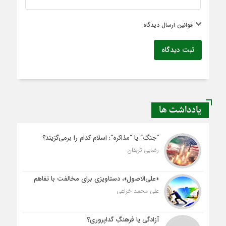
قوانین ارسال دیدگاه
ثبت دیدگاه
یادداشت ها
“جنگ” یا “مذاکره”؛ اسلام کدام را برمی‌گزیند؟
رضایی تربقان
«علی‌الاصول»، دستاویزی برای مخالفت با تفاهم
علی محمد خزاعی
آزادگی یا فرهنگِ گداپروری؟